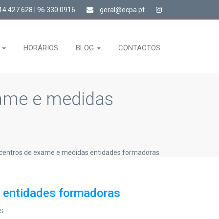
4 427 628 | 96 330 0916
geral@ecpa.pt
S
HORÁRIOS
BLOG
CONTACTOS
xame e medidas
centros de exame e medidas entidades formadoras
 entidades formadoras
s