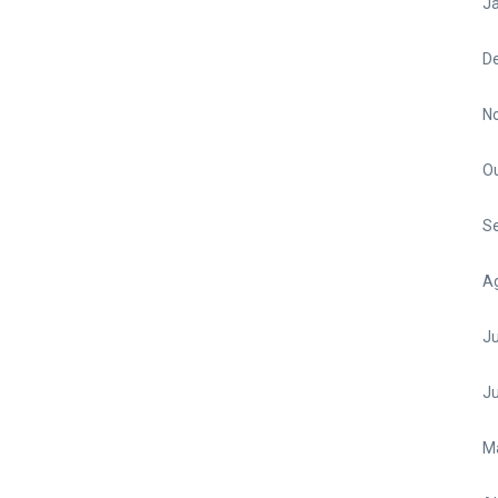
Ja
D
N
O
S
A
Ju
J
M