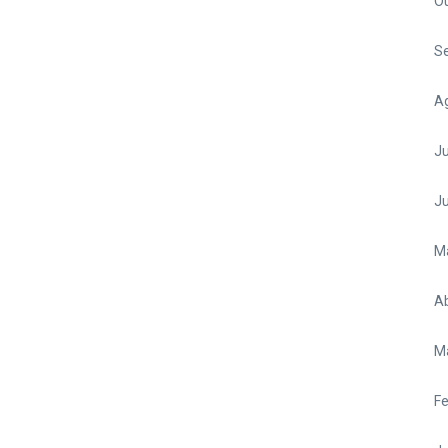
O
S
A
Ju
J
M
Ab
M
Fe