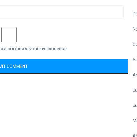
D
N
O
ra a próxima vez que eu comentar.
S
A
Ju
J
M
Ab