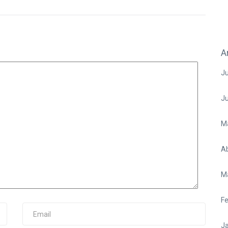
A
Ju
J
M
Ab
M
Fe
Ja