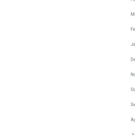
M
Fe
Ja
D
N
O
S
A
Ju