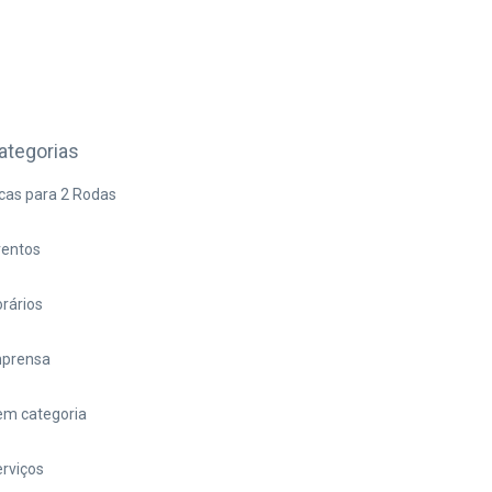
ategorias
cas para 2 Rodas
ventos
rários
mprensa
em categoria
rviços