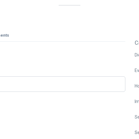
ents
C
Di
E
Ho
I
S
Se