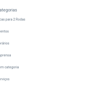
ategorias
cas para 2 Rodas
ventos
rários
mprensa
em categoria
rviços