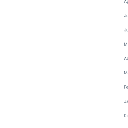
A
Ju
J
M
Ab
M
Fe
Ja
D