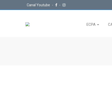
Canal Youtube
-
-
ECPA
C