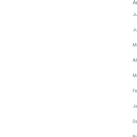
A
Ju
J
M
Ab
M
Fe
Ja
D
N