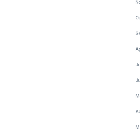
N
O
S
A
Ju
J
M
Ab
M