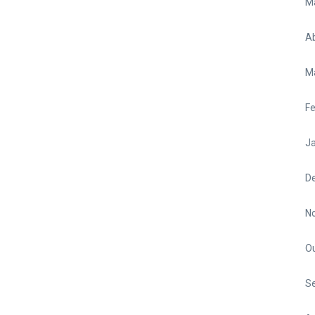
M
Ab
M
Fe
Ja
D
N
O
S