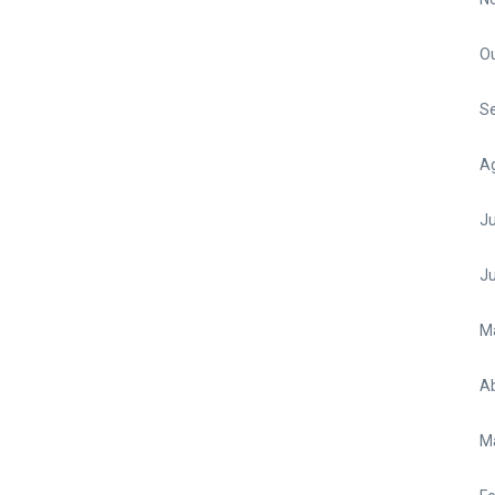
O
S
A
Ju
J
M
Ab
M