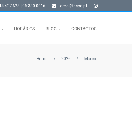
4 427 628 | 96 330 0916
geral@ecpa.pt
S
HORÁRIOS
BLOG
CONTACTOS
Home
/
2026
/
Março