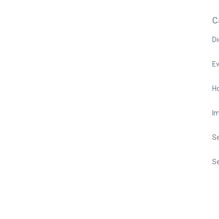
C
Di
E
Ho
I
S
Se