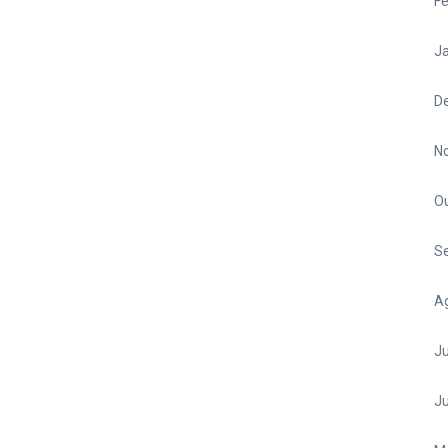
Fe
Ja
D
N
O
S
A
Ju
J