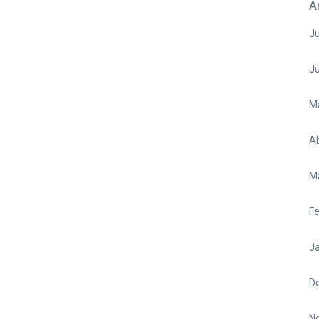
A
Ju
J
M
Ab
M
Fe
Ja
D
N