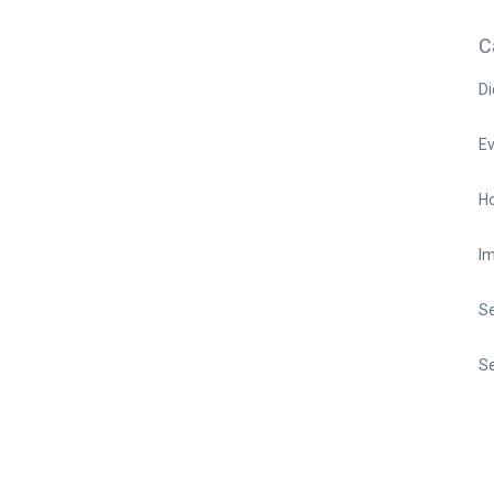
C
Di
E
Ho
I
S
Se