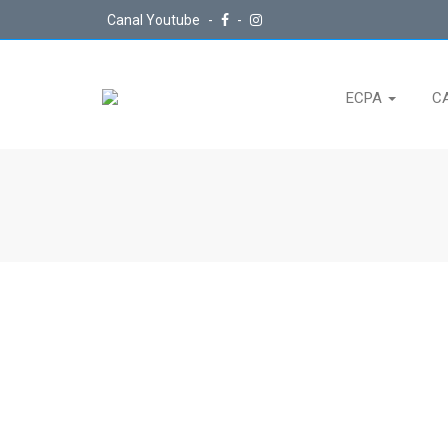
Canal Youtube
-
-
ECPA
C