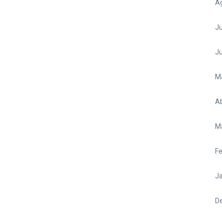
A
Ju
J
M
Ab
M
Fe
Ja
D