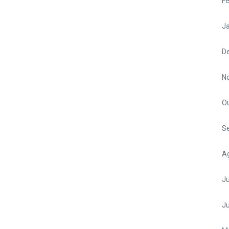
Fe
Ja
D
N
O
S
A
Ju
J