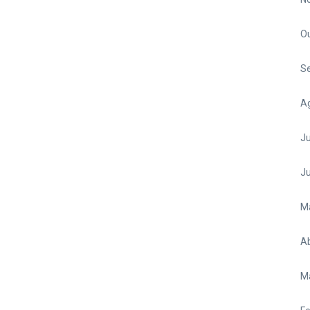
O
S
A
Ju
J
M
Ab
M