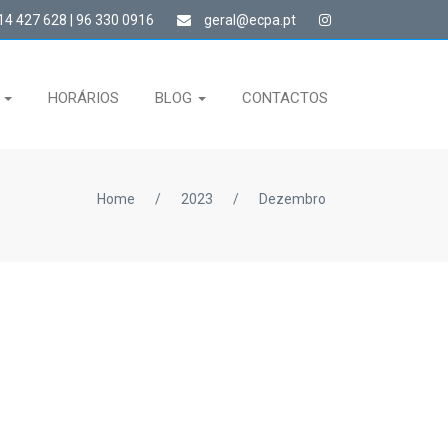
4 427 628 | 96 330 0916
geral@ecpa.pt
S
HORÁRIOS
BLOG
CONTACTOS
Home
/
2023
/
Dezembro