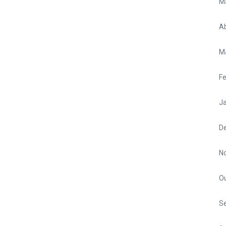
M
Ab
M
Fe
Ja
D
N
O
S