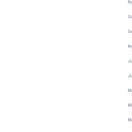
N
O
S
A
Ju
J
M
Ab
M