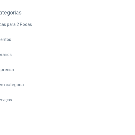
ategorias
cas para 2 Rodas
ventos
rários
mprensa
em categoria
rviços