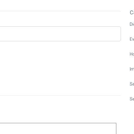
C
Di
E
Ho
I
S
Se