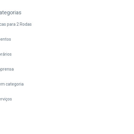
ategorias
cas para 2 Rodas
ventos
rários
mprensa
em categoria
rviços