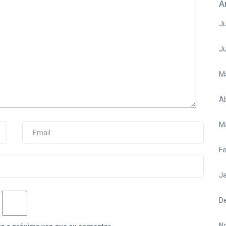
A
Ju
J
M
Ab
M
Fe
Ja
D
N