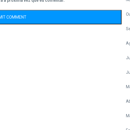
ra a próxima vez que eu comentar.
O
S
A
Ju
J
M
Ab
M