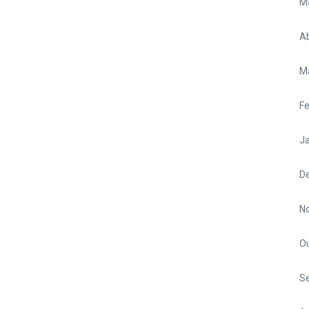
M
Ab
M
Fe
Ja
D
N
O
S