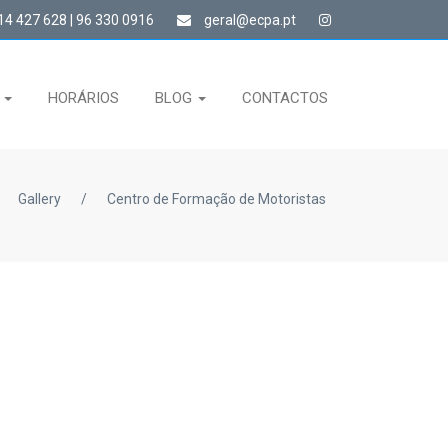
4 427 628 | 96 330 0916
geral@ecpa.pt
S
HORÁRIOS
BLOG
CONTACTOS
Gallery
/
Centro de Formação de Motoristas