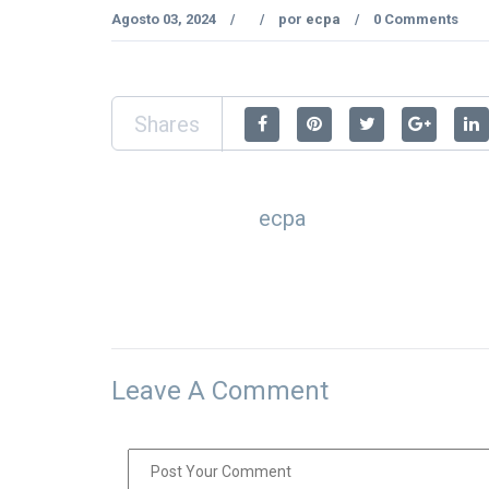
Agosto 03, 2024
por
ecpa
0 Comments
/
/
/
Shares
ecpa
Leave A Comment