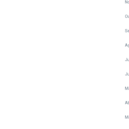
N
O
S
A
Ju
J
M
Ab
M