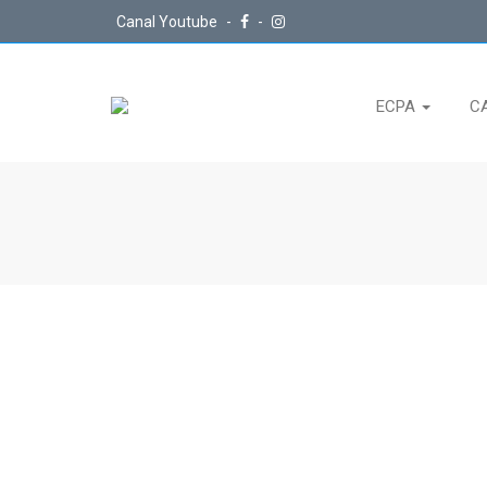
Canal Youtube
-
-
ECPA
C