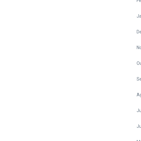
Fe
Ja
D
N
O
S
A
Ju
J