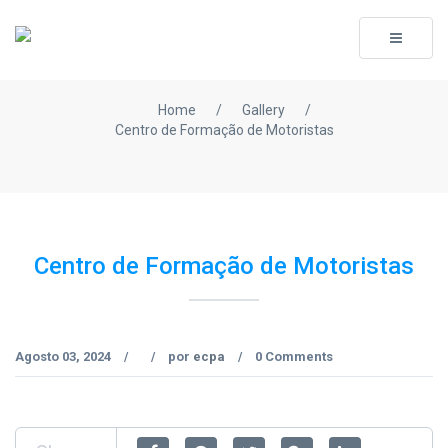
Toggle
navigati
Home
/
Gallery
/
Centro de Formação de Motoristas
Centro de Formação de Motoristas
Agosto 03, 2024
por
ecpa
0 Comments
/
/
/