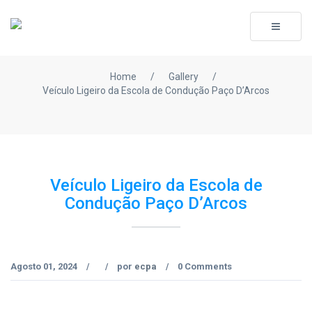
Toggle
navigati
Home
/
Gallery
/
Veículo Ligeiro da Escola de Condução Paço D’Arcos
Veículo Ligeiro da Escola de
Condução Paço D’Arcos
Agosto 01, 2024
por
ecpa
0 Comments
/
/
/