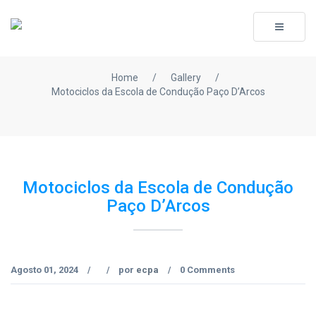
Toggle
navigati
Home
/
Gallery
/
Motociclos da Escola de Condução Paço D’Arcos
Motociclos da Escola de Condução
Paço D’Arcos
Agosto 01, 2024
por
ecpa
0 Comments
/
/
/