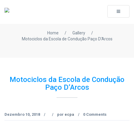
Toggle
navigati
Home
/
Gallery
/
Motociclos da Escola de Condução Paço D’Arcos
Motociclos da Escola de Condução
Paço D’Arcos
Dezembro 10, 2018
por
ecpa
0 Comments
/
/
/