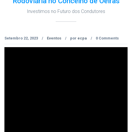
Rodoviária no Concelho de Oeiras
Investimos no Futuro dos Condutores
Setembro 22, 2023
Eventos
por
ecpa
0 Comments
/
/
/