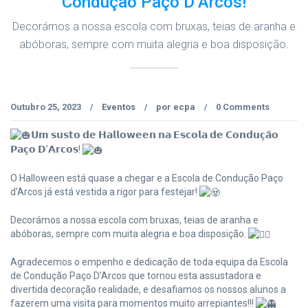
Condução Paço D’Arcos!
Decorámos a nossa escola com bruxas, teias de aranha e
abóboras, sempre com muita alegria e boa disposição.
Outubro 25, 2023
Eventos
por
ecpa
0 Comments
/
/
/
𝗨𝗺 𝘀𝘂𝘀𝘁𝗼 𝗱𝗲 𝗛𝗮𝗹𝗹𝗼𝘄𝗲𝗲𝗻 𝗻𝗮 𝗘𝘀𝗰𝗼𝗹𝗮 𝗱𝗲 𝗖𝗼𝗻𝗱𝘂𝗰̧𝗮̃𝗼
𝗣𝗮𝗰̧𝗼 𝗗’𝗔𝗿𝗰𝗼𝘀!
O Halloween está quase a chegar e a Escola de Condução Paço
d’Arcos já está vestida a rigor para festejar!
Decorámos a nossa escola com bruxas, teias de aranha e
abóboras, sempre com muita alegria e boa disposição.
Agradecemos o empenho e dedicação de toda equipa da Escola
de Condução Paço D’Arcos que tornou esta assustadora e
divertida decoração realidade, e desafiamos os nossos alunos a
fazerem uma visita para momentos muito arrepiantes!!!