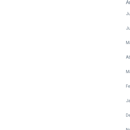
A
Ju
J
M
Ab
M
Fe
Ja
D
N