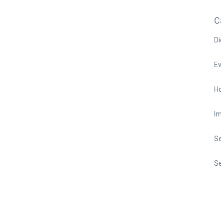
C
Di
E
Ho
I
S
Se