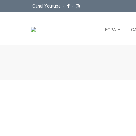
Canal Youtube
-
-
ECPA
C