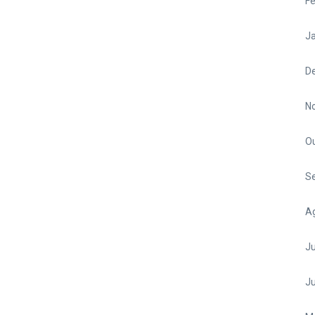
Fe
Ja
D
N
O
S
A
Ju
J