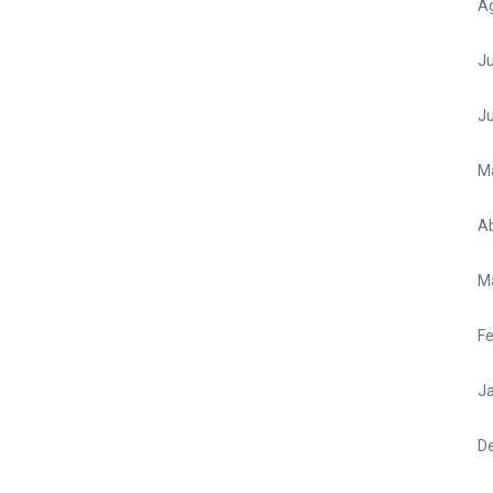
A
Ju
J
M
Ab
M
Fe
Ja
D