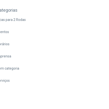
ategorias
cas para 2 Rodas
ventos
rários
mprensa
em categoria
rviços