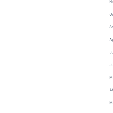
N
O
S
A
Ju
J
M
Ab
M