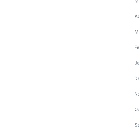
M
Ab
M
Fe
Ja
D
N
O
S