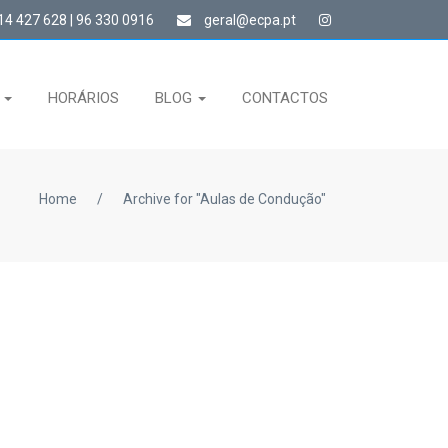
4 427 628 | 96 330 0916
geral@ecpa.pt
S
HORÁRIOS
BLOG
CONTACTOS
Home
/
Archive for "Aulas de Condução"