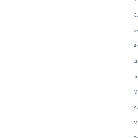
O
S
A
Ju
J
M
Ab
M