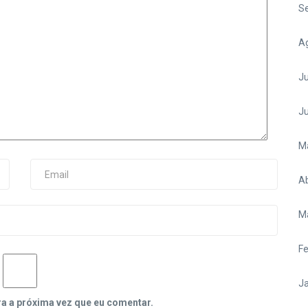
S
A
Ju
J
M
Ab
M
Fe
Ja
ra a próxima vez que eu comentar.