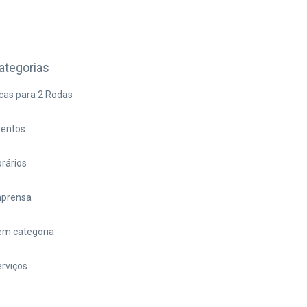
ategorias
cas para 2 Rodas
ventos
rários
mprensa
em categoria
rviços