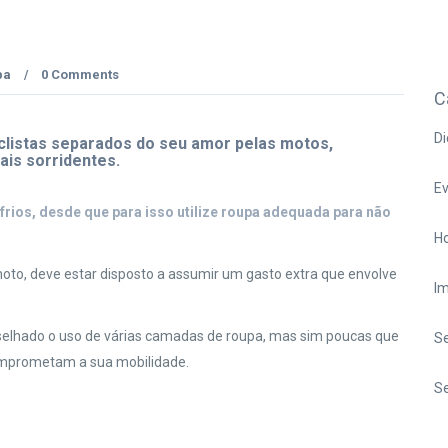
pa
0 Comments
/
C
Di
clistas separados do seu amor pelas motos,
ais sorridentes.
E
frios, desde que para isso utilize roupa adequada para não
Ho
oto, deve estar disposto a assumir um gasto extra que envolve
I
nselhado o uso de várias camadas de roupa, mas sim poucas que
S
omprometam a sua mobilidade.
Se