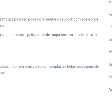
M
Fe
ua mota a passear, pode incrementar o seu look com acessórios
ixas.
Ja
obrir ombros e peito, o uso de roupa térmica interior e corta-
D
N
O
dicas, não tem como não contemplar as belas paisagens de
to!
S
A
Ju