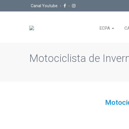
Canal Youtube
-
-
ECPA
C
Motociclista de Inver
Motocic