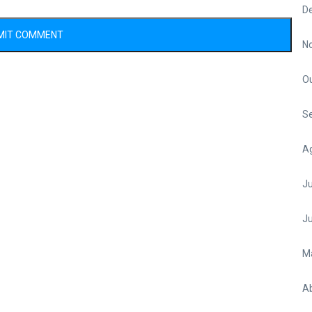
D
N
O
S
A
Ju
J
M
Ab