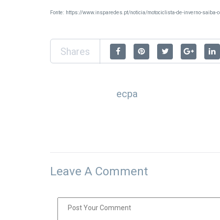
Fonte: https://www.insparedes.pt/noticia/motociclista-de-inverno-saiba-c
Shares
ecpa
Leave A Comment