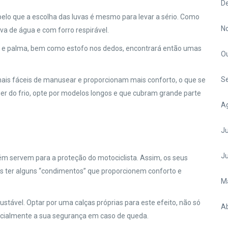
D
pelo que a escolha das luvas é mesmo para levar a sério. Como
N
ova de água e com forro respirável.
gar e palma, bem como estofo nos dedos, encontrará então umas
O
S
mais fáceis de manusear e proporcionam mais conforto, o que se
r do frio, opte por modelos longos e que cubram grande parte
A
Ju
J
m servem para a proteção do motociclista. Assim, os seus
s ter alguns “condimentos” que proporcionem conforto e
M
ajustável. Optar por uma calças próprias para este efeito, não só
Ab
ncialmente a sua segurança em caso de queda.