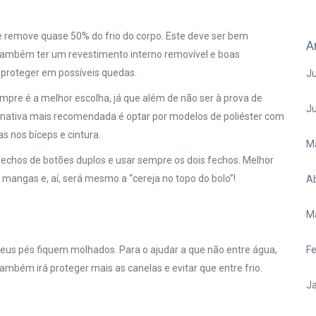
 remove quase 50% do frio do corpo. Este deve ser bem
A
 também ter um revestimento interno removível e boas
o proteger em possíveis quedas.
Ju
mpre é a melhor escolha, já que além de não ser à prova de
J
ernativa mais recomendada é optar por modelos de poliéster com
 nos bíceps e cintura.
M
echos de botões duplos e usar sempre os dois fechos. Melhor
s mangas e, aí, será mesmo a “cereja no topo do bolo”!
Ab
M
eus pés fiquem molhados. Para o ajudar a que não entre água,
Fe
também irá proteger mais as canelas e evitar que entre frio.
Ja