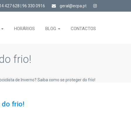
4 427 628 | 96 330 0916
geral@ecpa.pt
S
HORÁRIOS
BLOG
CONTACTOS
o frio!
ciclista de Inverno? Saiba como se proteger do frio!
do frio!