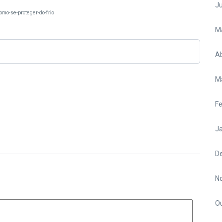
J
omo-se-proteger-do-frio
M
Ab
M
Fe
Ja
D
N
O