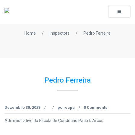
Toggle
navigati
Home
/
Inspectors
/
Pedro Ferreira
Pedro Ferreira
Dezembro 30, 2023
por
ecpa
0 Comments
/
/
/
Administrativo da Escola de Condução Paço D’Arcos