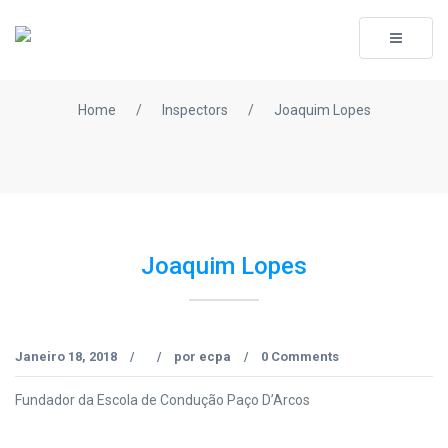
Toggle
navigati
Home
/
Inspectors
/
Joaquim Lopes
Joaquim Lopes
Janeiro 18, 2018
por
ecpa
0 Comments
/
/
/
Fundador da Escola de Condução Paço D’Arcos