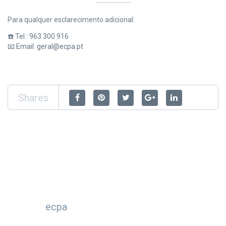
Para qualquer esclarecimento adicional:
☎️ Tel.: 963 300 916
📧 Email:
geral@ecpa.pt
Shares
ecpa