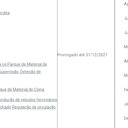
A
erdita
Ju
J
M
Prorrogado até 31/12/2021
Ab
no Parque de Material de
upervisão, Deteção de
M
ue de Material de Coina
Fe
ndução de veículos ferroviários
Ja
echado
Regulação de circulação
D