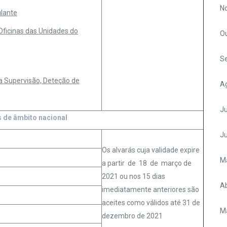
N
ulante
ficinas das Unidades do
O
S
a Supervisão, Deteção de
A
Ju
 de âmbito nacional
J
Os alvarás cuja validade expire
M
a partir de 18 de março de
2021 ou nos 15 dias
Ab
imediatamente anteriores são
aceites como válidos até 31 de
M
dezembro de 2021