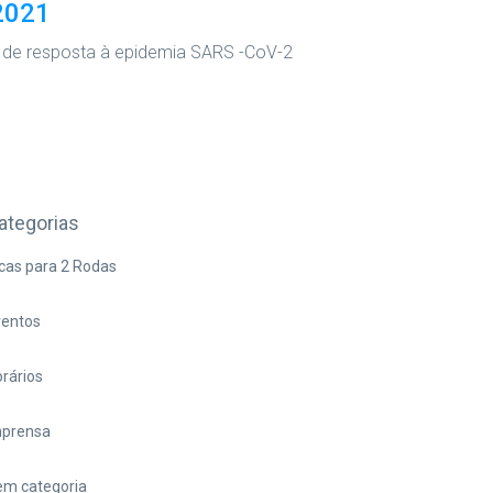
2021
o, de resposta à epidemia SARS -CoV-2
ategorias
cas para 2 Rodas
ventos
rários
mprensa
em categoria