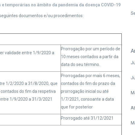
s e temporárias no âmbito da pandemia da doença COVID-19
Se
 seguintes documentos e/ou procedimentos:
Prorrogação por um período de
A
er validade entre 1/9/2020 a
10 meses contados a partir da
Ju
data do seu término.
Prorrogadas por mais 6 meses,
J
tre 1/2/2020 a 31/8/2020, que
contados do fim do prazo da
contados do fim da respetiva
prorrogação inicial ou até
M
r entre 1/9/2020 a 31/3/2021
1/7/2021, consoante a data
que for posterior
Ab
Prorrogado até 31/12/2021
M