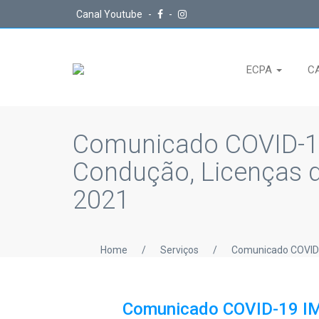
Canal Youtube
-
-
ECPA
C
Comunicado COVID-19
Condução, Licenças d
2021
Home
/
Serviços
/
Comunicado COVID-
Comunicado COVID-19 IMT