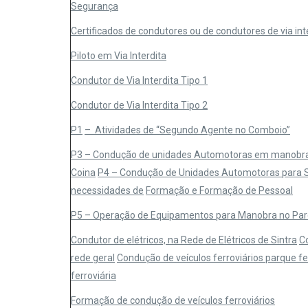
Segurança
Certificados de condutores ou de condutores de via int
P
iloto em Via Interdita
Condutor de Via Interdita Tipo 1
Condutor de Via Interdita Tipo 2
P1
– Atividades de “Segundo Agente no Comboio”
P3
– Condução de unidades Automotoras em manobra 
Coina
P4 – Condução de Unidades Automotoras para S
necessidades de
Formação e Formação de Pessoal
P5
– Operação de Equipamentos para Manobra no Parq
Condutor de elétricos, na Rede de Elétricos de Sintra
Co
rede geral
Condução de veículos ferroviários parque f
ferroviária
Formação de condução de veículos ferroviários