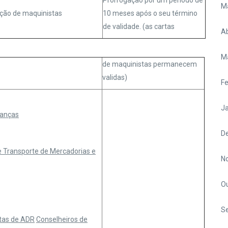
Prorrogação por um período de
M
cação de maquinistas
10 meses após o seu término
de validade. (as cartas
Ab
M
de maquinistas permanecem
validas)
Fe
Ja
ianças
D
e Transporte de Mercadorias e
N
O
S
tas de ADR
Conselheiros de