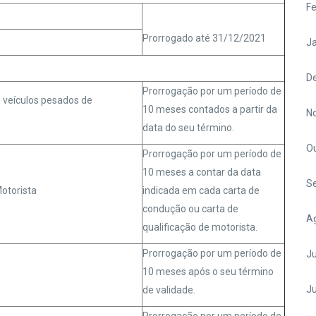
Fe
Prorrogado até 31/12/2021
Ja
D
Prorrogação por um período de
e veículos pesados de
10 meses contados a partir da
N
data do seu término.
O
Prorrogação por um período de
10 meses a contar da data
S
Motorista
indicada em cada carta de
condução ou carta de
A
qualificação de motorista.
Prorrogação por um período de
Ju
10 meses após o seu término
J
de validade.