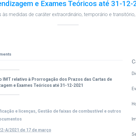
endizagem e Exames Teóricos até 31-12-
às medidas de caráter extraordinário, temporário e transitóri
ments
C
Di
o IMT relativo à Prorrogação dos Prazos das Cartas de
zagem e Exames Teóricos até 31-12-2021
E
Ho
icação e licenças, Gestão de faixas de combustível e outros
ocumentos
I
 22-A/2021 de 17 de março
S