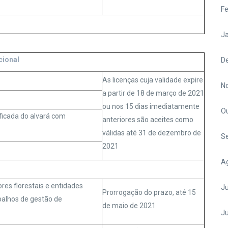
Fe
Ja
cional
D
As licenças cuja validade expire
N
a partir de 18 de março de 2021
ou nos 15 dias imediatamente
O
ificada do alvará com
anteriores são aceites como
válidas até 31 de dezembro de
S
2021
A
res florestais e entidades
Ju
Prorrogação do prazo, até 15
abalhos de gestão de
de maio de 2021
J