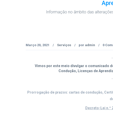
Apr
Informação no âmbito das alterações 
Março 20, 2021
Serviços
por
admin
0 Com
/
/
/
Vimos por este meio divulgar o comunicado d
Condução, Licenças de Aprendi
Prorrogação de prazos: cartas de condução, Certif
d
D
ecreto-Lei n.º