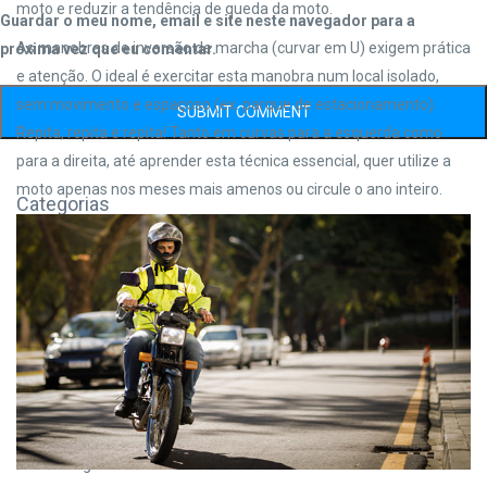
moto e reduzir a tendência de queda da moto.
Guardar o meu nome, email e site neste navegador para a
As manobras de inversão de marcha (curvar em U) exigem prática
próxima vez que eu comentar.
e atenção. O ideal é exercitar esta manobra num local isolado,
sem movimento e espaçoso (ex. parque de estacionamento).
Repita, repita e repita! Tanto em curvas para a esquerda como
para a direita, até aprender esta técnica essencial, quer utilize a
moto apenas nos meses mais amenos ou circule o ano inteiro.
Categorias
Dicas para 2 Rodas
Eventos
Horários
Imprensa
Sem categoria