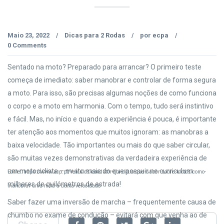
Maio 23, 2022
Dicas para 2 Rodas
por
ecpa
/
/
/
0 Comments
Sentado na moto? Preparado para arrancar? O primeiro teste
começa de imediato: saber manobrar e controlar de forma segura
a moto. Para isso, são precisas algumas noções de como funciona
o corpo e a moto em harmonia. Com o tempo, tudo será instintivo
e fácil. Mas, no início e quando a experiência é pouca, é importante
ter atenção aos momentos que muitos ignoram: as manobras a
baixa velocidade. Tão importantes ou mais do que saber circular,
são muitas vezes demonstrativas da verdadeira experiência de
um motociclista – muito mais do que possuir no curriculum
Fonte: https://www.acp.pt/veiculos/condutor-em-dia/o-que-saber-sobre-motos/como-
milhares de quilómetros de estrada!
manobrar-uma-moto-a-baixa-velocidade
Saber fazer uma inversão de marcha – frequentemente causa de
chumbo no exame de condução – evitará com que venha ao de