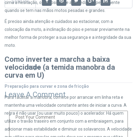
Shares
cima a hesitação, o nervosismo e as quedas. Especialmente
quando se tem nas mãos motos pesadas e grandes.
É preciso ainda atenção e cuidados ao estacionar, com a
colocação da moto, a inclinação do piso e pensar previamente na
melhor forma de proteger a sua segurança e a integridade da sua
moto.
Como inverter a marcha a baixa
velocidade (a temida manobra da
ecpa
curva em U)
Preparação para curvar e zona de fricção
Leave A Comment
Para facilitar a manobra, comece por arrancar em linha reta e
mantenha uma velocidade constante antes de iniciar a curva. A
regra é não usar (ou usar muito pouco) o acelerador. Há quem
utilize o travão traseiro em conjunto com a embraiagem, para
adicionar mais estabilidade e diminuir os solavancos. A velocidade