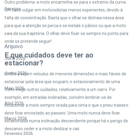
Outro problema: a moto encaminha-se para o extremo da curva.
Serviços
Um caso vulgar em motociclistas menos experientes, devido à
falta de concentração. Basta que o olhar se distraia nessa área
para que a atenção se perca e se instale o pânico ou que a moto
saia da sua trajetória. O olhar deve fixar-se sempre no ponto para
onde se pretende seguir!
Arquivo
E que cuidados deve ter ao
Julho 2026
estacionar?
Junho 2026
Embora sejam veículos de menores dimensões e mais fáceis de
estacionar pela área que ocupam, o estacionamento de uma
Maio 2026
moto exige outros cuidados, relativamente a um carro. Por
exemplo, em estradas inclinadas, convém lembrar-se de
Abril 2026
estacionar a moto sempre virada para cima e que o pneu traseiro
deve ficar encostado ao passeio. Uma moto nunca deve ficar
Março 2026
estacionada numa inclinação descendente porque há o perigo do
descanso ceder e a moto deslizar e cair.
Fevereiro 2026