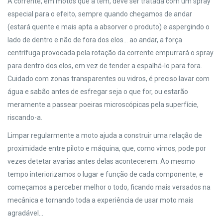
A corrente, em motos que a têm, deve ser tratada com um spray
especial para o efeito, sempre quando chegamos de andar
(estará quente e mais apta a absorver o produto) e aspergindo o
lado de dentro e não de fora dos elos… ao andar, a força
centrífuga provocada pela rotação da corrente empurrará o spray
para dentro dos elos, em vez de tender a espalhá-lo para fora.
Cuidado com zonas transparentes ou vidros, é preciso lavar com
água e sabão antes de esfregar seja o que for, ou estarão
meramente a passear poeiras microscópicas pela superfície,
riscando-a.
Limpar regularmente a moto ajuda a construir uma relação de
proximidade entre piloto e máquina, que, como vimos, pode por
vezes detetar avarias antes delas acontecerem. Ao mesmo
tempo interiorizamos o lugar e função de cada componente, e
começamos a perceber melhor o todo, ficando mais versados na
mecânica e tornando toda a experiência de usar moto mais
agradável…