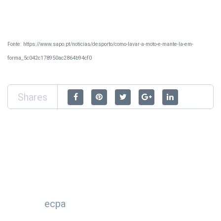
Fonte: https://www.sapo.pt/noticias/desporto/como-lavar-a-moto-e-mante-la-em-
forma_5c042c178950ac2864b94cf0
Shares
ecpa