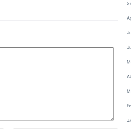
S
A
Ju
J
M
Ab
M
Fe
Ja