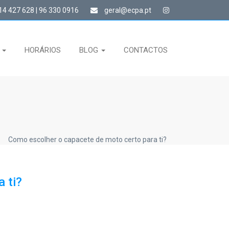
4 427 628 | 96 330 0916
geral@ecpa.pt
S
HORÁRIOS
BLOG
CONTACTOS
Como escolher o capacete de moto certo para ti?
 ti?