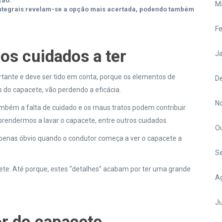
ção.
M
ntegrais revelam-se a opção mais acertada, podendo também
Fe
 os cuidados a ter
Ja
rtante e deve ser tido em conta, porque os elementos de
D
 do capacete, vão perdendo a eficácia.
N
mbém a falta de cuidado e os maus tratos podem contribuir
prendermos a lavar o capacete, entre outros cuidados.
O
 apenas óbvio quando o condutor começa a ver o capacete a
S
te. Até porque, estes “detalhes” acabam por ter uma grande
A
Ju
or do capacete