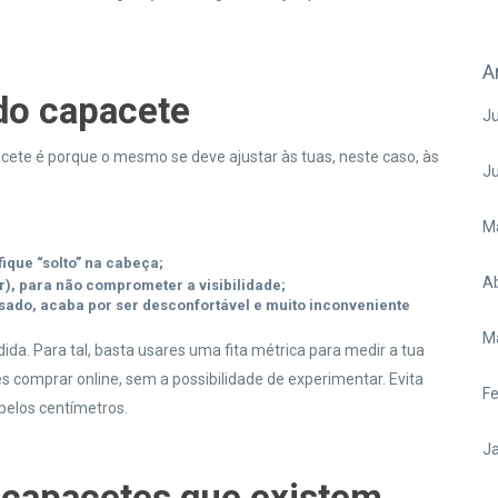
A
 do capacete
Ju
cete é porque o mesmo se deve ajustar às tuas, neste caso, às
J
M
fique “solto” na cabeça;
Ab
), para não comprometer a visibilidade;
ado, acaba por ser desconfortável e muito inconveniente
M
ida. Para tal, basta usares uma fita métrica para medir a tua
es comprar online, sem a possibilidade de experimentar. Evita
Fe
 pelos centímetros.
Ja
 capacetes que existem