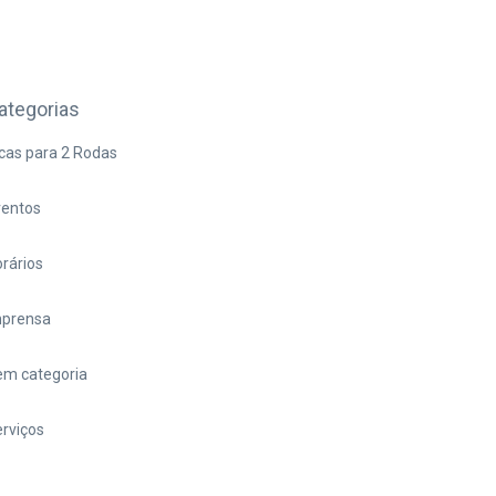
ategorias
cas para 2 Rodas
ventos
rários
mprensa
em categoria
rviços