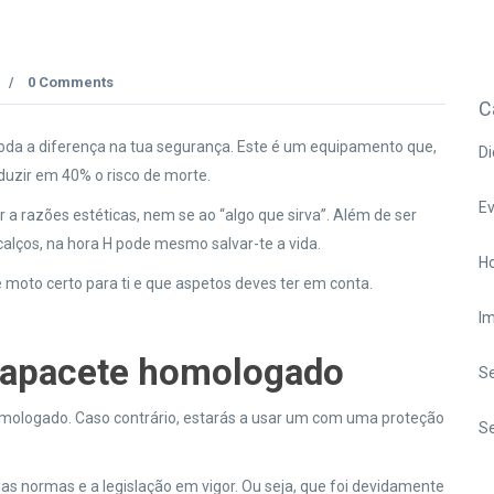
0 Comments
/
C
toda a diferença na tua segurança. Este é um equipamento que,
Di
duzir em 40% o risco de morte.
E
 a razões estéticas, nem se ao “algo que sirva”. Além de ser
lços, na hora H pode mesmo salvar-te a vida.
Ho
 moto certo para ti e que aspetos deves ter em conta.
I
capacete homologado
S
omologado. Caso contrário, estarás a usar um com uma proteção
Se
s normas e a legislação em vigor. Ou seja, que foi devidamente