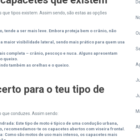
D
es que tipos existem. Assim sendo, são estas as opções
N
o, tende a ser mais leve. Embora proteja bem o crânio, não
O
a maior visibilidade lateral, sendo mais prático para quem usa
S
is completa – crânio, pescoço e nuca. Alguns apresentam
ao queixo.
A
indo também as orelhas e o queixo.
Ju
erto para o teu tipo de
J
M
to que conduzes. Assim sendo:
indrada:
Este tipo de moto é típico de uma condução urbana,
Ab
so, recomendamos-te os capacetes abertos com viseira frontal.
a:
Como são motos de uso mais intenso, os capacetes mais