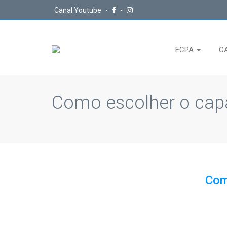
Canal Youtube
-
-
ECPA
C
Como escolher o capa
Com