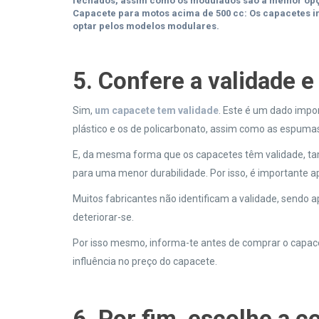
fechados, assim como os modulados são a melhor op
Capacete para motos acima de 500 cc:
Os capacetes i
optar pelos modelos modulares.
5. Confere a validade e
Sim,
um capacete tem validade
. Este é um dado impo
plástico e os de policarbonato, assim como as espumas
E, da mesma forma que os capacetes têm validade, ta
para uma menor durabilidade. Por isso, é importante a
Muitos fabricantes não identificam a validade, sendo
deteriorar-se.
Por isso mesmo, informa-te antes de comprar o capace
influência no preço do capacete.
6. Por fim, escolhe a c