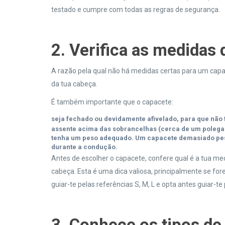
testado e cumpre com todas as regras de segurança.
2. Verifica as medidas
A razão pela qual não há medidas certas para um capa
da tua cabeça.
É também importante que o capacete:
seja fechado ou devidamente afivelado
, para que não 
assente acima das sobrancelhas
(cerca de um polegar
tenha um peso adequado
. Um capacete demasiado pes
durante a condução.
Antes de escolher o capacete, confere qual é a tua med
cabeça. Esta é uma dica valiosa, principalmente se for
guiar-te pelas referências S, M, L e opta antes guiar-te
3. Conhece os tipos de