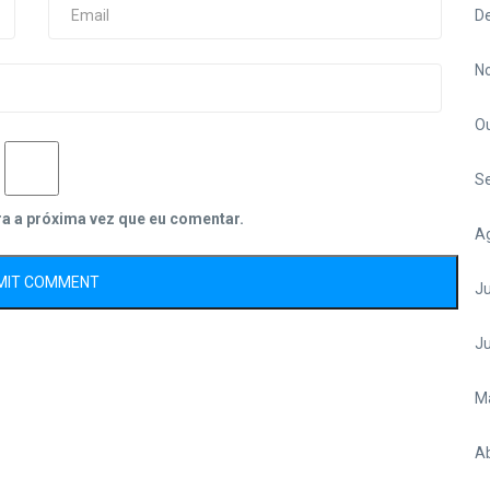
D
N
O
S
ra a próxima vez que eu comentar.
A
Ju
J
M
Ab