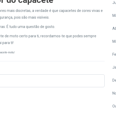
J
es mais discretas, a verdade é que capacetes de cores vivas e
M
ança, pois são mais visíveis.
ras. É tudo uma questão de gosto.
Ab
ete de moto certo para ti, recordamos-te que podes sempre
M
 para ti!
pacete-moto/
Fe
Ja
D
N
O