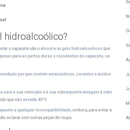
D
oca
N
 sol
O
l hidroalcoólico?
S
fetar o capacete são o
álcool
e os
géis hidroalcoólicos
que
penas para as partes duras e resistentes do capacete, ou
A
ecomendado porque contém amaciadores, corantes e ácidos
Ju
J
la será a sua remoção e a sua subsequente lavagem à mão
pido que
não exceda 40ºC
.
M
 quanto a qualquer incompatibilidade
, embora, para evitar a
não os lavar com outras peças de roupa.
Ab