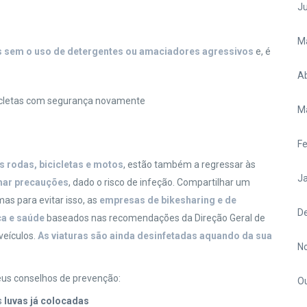
J
M
as sem o uso de detergentes ou amaciadores agressivos
e, é
Ab
cicletas com segurança novamente
M
Fe
 rodas, bicicletas e motos
, estão também a regressar às
Ja
mar precauções
, dado o risco de infeção. Compartilhar um
as para evitar isso, as
empresas de bikesharing e de
D
a e saúde
baseados nas recomendações da Direção Geral de
veículos.
As viaturas são ainda desinfetadas aquando da sua
N
seus conselhos de prevenção:
O
s
luvas já colocadas