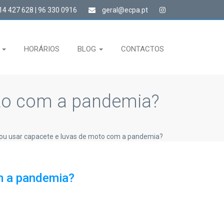
4 427 628 | 96 330 0916
geral@ecpa.pt
S
HORÁRIOS
BLOG
CONTACTOS
oto com a pandemia?
ou usar capacete e luvas de moto com a pandemia?
m a pandemia?