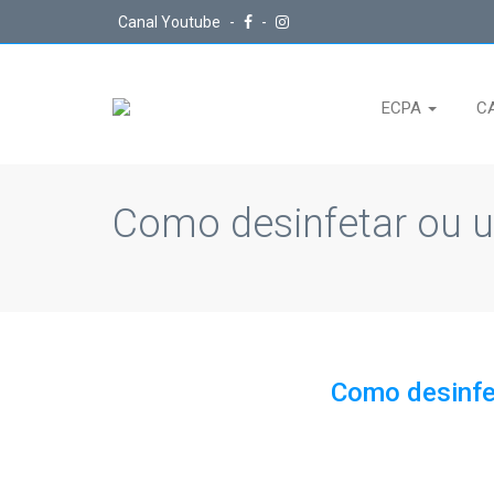
Canal Youtube
-
-
ECPA
C
Como desinfetar ou 
Como desinfe