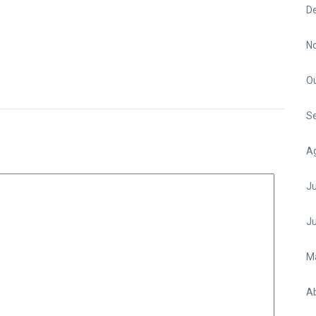
D
N
O
S
A
Ju
J
M
Ab