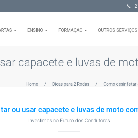
21
ARTAS
ENSINO
FORMAÇÃO
OUTROS SERVIÇO
usar capacete e luvas de m
Home
/
Dicas para 2 Rodas
/
Como desinfetar 
tar ou usar capacete e luvas de moto co
Investimos no Futuro dos Condutores