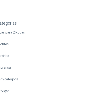
ategorias
cas para 2 Rodas
ventos
rários
mprensa
em categoria
rviços