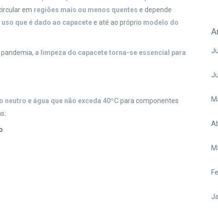
circular em
regiões mais ou menos quentes
e depende
o
uso que é dado ao capacete
e até ao próprio
modelo do
A
Ju
à pandemia,
a limpeza do capacete torna-se essencial para
J
M
o neutro e água que não exceda 40ºC
para componentes
s:
Ab
o
M
Fe
Ja