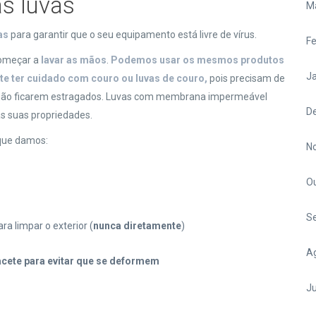
s luvas
M
as
para garantir que o seu equipamento está livre de vírus.
Fe
começar a
lavar as mãos
.
Podemos usar os mesmos produtos
Ja
te ter cuidado com couro ou luvas de couro,
pois precisam de
não ficarem estragados. Luvas com membrana impermeável
D
s suas propriedades.
 que damos:
N
O
S
ra limpar o exterior (
nunca diretamente
)
A
acete para evitar que se deformem
Ju