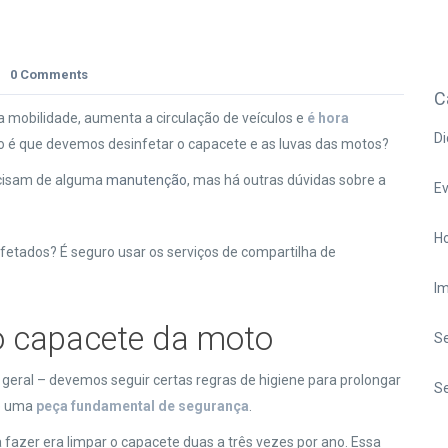
0 Comments
C
a mobilidade, aumenta a circulação de veículos e
é hora
Di
 é que devemos desinfetar o capacete e as luvas das motos?
ecisam de alguma
manutenção
, mas há outras dúvidas sobre a
E
Ho
fetados? É seguro usar os serviços de compartilha de
I
 capacete da moto
S
geral – devemos seguir certas regras de higiene para prolongar
Se
 é uma
peça fundamental de segurança
.
 fazer era limpar o capacete duas a três vezes por ano. Essa