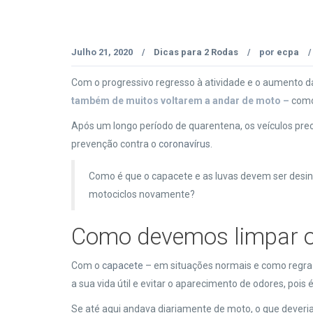
Julho 21, 2020
Dicas para 2 Rodas
por
ecpa
/
/
/
Com o progressivo regresso à atividade e o aumento d
também de muitos voltarem a andar de moto –
como
Após um longo período de quarentena, os veículos pr
prevenção contra o
coronavírus
.
Como é que o capacete e as luvas devem ser desin
motociclos novamente?
Como devemos limpar o
Com o
capacete
– em situações normais e como regra 
a sua vida útil e evitar o aparecimento de odores, pois
Se até aqui andava diariamente de moto, o que deveria