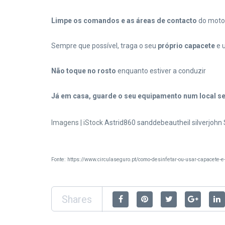
Limpe os comandos e as áreas de contacto
do motoc
Sempre que possível, traga o seu
próprio capacete
e 
Não toque no rosto
enquanto estiver a conduzir
Já em casa, guarde o seu equipamento num local se
Imagens | iStock
Astrid860
sanddebeautheil
silverjohn
Fonte: https://www.circulaseguro.pt/como-desinfetar-ou-usar-capacete-
Shares