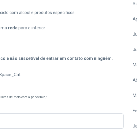
S
iclo com álcool e produtos específicos
A
uma
rede
para o interior
Ju
J
co e não suscetível de entrar em contato com ninguém.
M
Space_Cat
Ab
M
e-luvas-de-moto-com-a-pandemia/
Fe
Ja