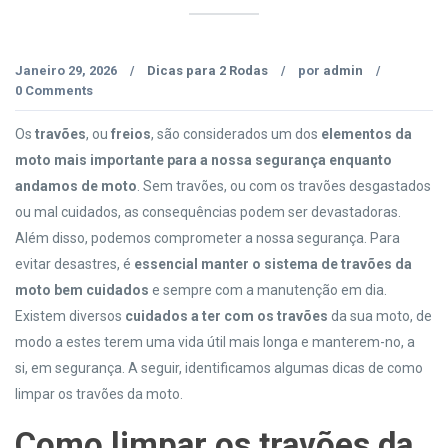
Janeiro 29, 2026
Dicas para 2 Rodas
por
admin
/
/
/
0 Comments
Os
travões
, ou
freios
, são considerados um dos
elemento
s
da
moto
mais importante
para a nossa segurança enquanto
andamos de moto
. Sem travões, ou com os travões desgastados
ou mal cuidados, as consequências podem ser devastadoras.
Além disso, podemos comprometer a nossa segurança. Para
evitar desastres, é
essencial manter o
sistema de
travões da
moto bem cuidados
e sempre com a manutenção em dia.
Existem diversos
cuidados
a ter com
os travões
da sua moto, de
modo a estes terem uma vida útil mais longa e manterem-no, a
si, em segurança. A seguir, identificamos algumas dicas de como
limpar os travões da moto.
Como l
impar os travões da