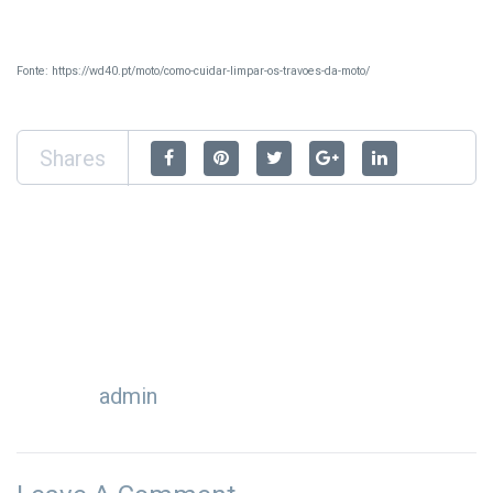
Fonte: https://wd40.pt/moto/como-cuidar-limpar-os-travoes-da-moto/
Shares
admin