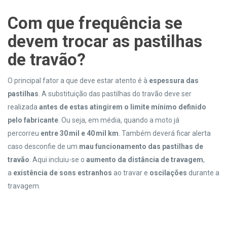
Com que frequência se
deve
m
trocar as pastilhas
de travão
?
O principal fator a que deve estar atento é à
espessura das
pastilhas
. A substituição das pastilhas do travão deve ser
realizada
antes de
estas ating
irem
o limite mínimo definido
pelo fabricante
. Ou seja, em média, quando a moto já
percorreu
entre 30
mil
e 40
mil
km
. Também deverá ficar alerta
caso desconfie de um
mau funcionamento das pastilhas de
travão
. Aqui incluiu-se o
aumento da distância de travagem
,
a
existência de sons estranhos
ao travar e
oscilações
durante a
travagem.