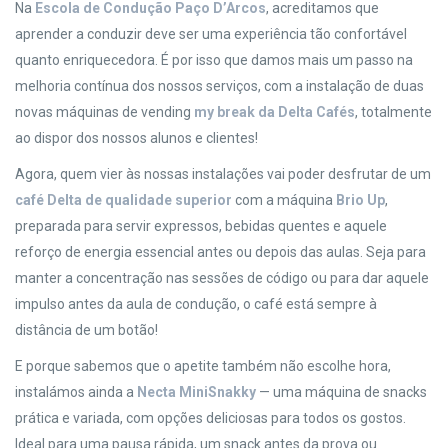
Na
Escola de Condução Paço D’Arcos
, acreditamos que
aprender a conduzir deve ser uma experiência tão confortável
quanto enriquecedora. É por isso que damos mais um passo na
melhoria contínua dos nossos serviços, com a instalação de duas
novas máquinas de vending
my break da Delta Cafés
, totalmente
ao dispor dos nossos alunos e clientes!
Agora, quem vier às nossas instalações vai poder desfrutar de um
café Delta de qualidade superior
com a máquina
Brio Up
,
preparada para servir expressos, bebidas quentes e aquele
reforço de energia essencial antes ou depois das aulas. Seja para
manter a concentração nas sessões de código ou para dar aquele
impulso antes da aula de condução, o café está sempre à
distância de um botão!
E porque sabemos que o apetite também não escolhe hora,
instalámos ainda a
Necta MiniSnakky
— uma máquina de snacks
prática e variada, com opções deliciosas para todos os gostos.
Ideal para uma pausa rápida, um snack antes da prova ou