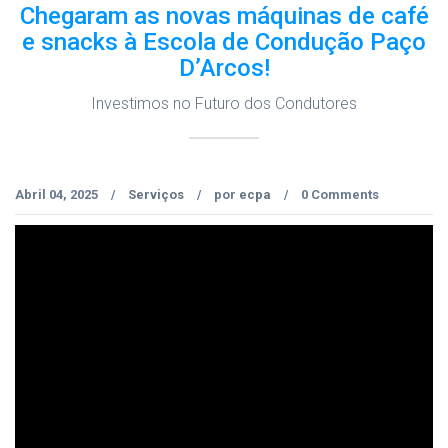
Chegaram as novas máquinas de café
e snacks à Escola de Condução Paço
D’Arcos!
Investimos no Futuro dos Condutores
Abril 04, 2025
Serviços
por
ecpa
0 Comments
/
/
/