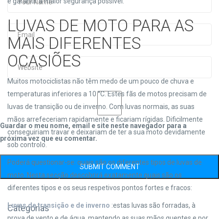
e garantir a maior segurança possível.
LUVAS DE MOTO PARA AS
MAIS DIFERENTES
OCASIÕES
Muitos motociclistas não têm medo de um pouco de chuva e
temperaturas inferiores a 10 °C. Estes fãs de motos precisam de
luvas de transição ou de inverno. Com luvas normais, as suas
mãos arrefeceriam rapidamente e ficariam rígidas. Dificilmente
Guardar o meu nome, email e site neste navegador para a
conseguiriam travar e deixariam de ter a sua moto devidamente
próxima vez que eu comentar.
sob controlo.
Poderá questionar-se: quais são os diferentes tipos de luvas de
moto. Nesta secção descobrirá exatamente quais são os
diferentes tipos e os seus respetivos pontos fortes e fracos:
Luvas de transição e de inverno
:estas luvas são forradas, à
Categorias
prova de vento e de água, mantendo as suas mãos quentes e por