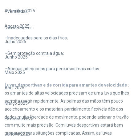
Setembro 2025
+
Ventiladas.
Agosto 2025
Desvantagens:
–
Inadequadas para os dias frios;
Julho 2025
–
Sem proteção contra a água;
Junho 2025
–
Apenas adequadas para percursos mais curtos.
Maio 2025
Luvas desportivas e de corrida para amantes de velocidade
:
Abril 2025
os amantes de altas velocidades precisam de uma luva que lhes
permita reagir rapidamente. As palmas das mãos têm pouco
Março 2025
acolchoamento e os materiais parcialmente flexíveis dão aos
dedos muita liberdade de movimento, podendo acionar o travão
Fevereiro 2025
com muito mais precisão. Com luvas desportivas estará bem
preparado para situações complicadas. Assim, as luvas
Janeiro 2025