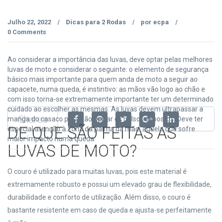
Julho 22, 2022
Dicas para 2 Rodas
por
ecpa
/
/
/
0 Comments
Ao considerar a importância das luvas, deve optar pelas melhores
luvas de moto e considerar o seguinte: o elemento de segurança
básico mais importante para quem anda de moto a seguir ao
capacete, numa queda, é instintivo: as mãos vão logo ao chão e
com isso torna-se extremamente importante ter um determinado
cuidado ao escolher as mesmas. As luvas devem ultrapassar a
Shares
manga do casaco para não deixar os pulsos expostos. Deve ter
DE QUE SÃO FEITAS AS
especial atenção à zona da palma da mão, aquela que sofre
maior impacto numa queda.
LUVAS DE MOTO?
O couro é utilizado para muitas luvas, pois este material é
extremamente robusto e possui um elevado grau de flexibilidade,
durabilidade e conforto de utilização. Além disso, o couro é
bastante resistente em caso de queda e ajusta-se perfeitamente