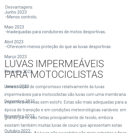
Desvantagens:
Junho 2023
–
Menos controlo;
Maio 2023
–
Inadequadas para condutores de motos desportivas;
Abril 2023
–
Oferecem menos proteção do que as luvas desportivas.
Março 2023
LUVAS IMPERMEÁVEIS
PARA MOTOCICLISTAS
Fevereiro 2023
Janeiro 2023
Uma solução de compromisso relativamente às luvas
impermeáveis para motociclistas são luvas com uma membrana
Dezembro 2022
impermeável, mas sem estofo. Estas são mais adequadas para a
época de transição e em condições meteorológicas variáveis: em
Novembro 2022
grande parte, são feitas principalmente de tecido, embora
existam também muitas luvas de couro que apresentam estas
Outubro 2022