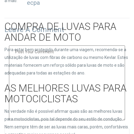
à mão.
ecpa
COMPRA DE LUVAS PARA
Leave A Comment
ANDAR DE MOTO
Para estar bem protegido durante uma viagem, recomenda-se a
utilização de luvas com fibras de carbono ou mesmo Kevlar. Estes
materiais fornecem um reforço sólido para luvas de moto e são
adequadas para todas as estações do ano.
AS MELHORES LUVAS PARA
MOTOCICLISTAS
Na verdade não é possível afirmar quais são as melhores luvas
para motociclistas, pois tal depende do seu estilo de condução.
Nem sempre têm de ser as luvas mais caras, porém, confortáveis