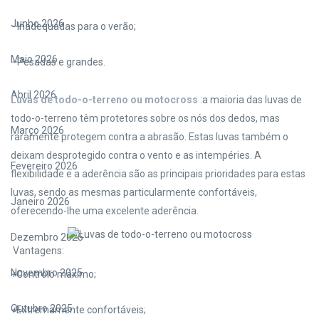
Junho 2026
–
Inadequadas para o verão;
Maio 2026
–
Pesadas e grandes.
Abril 2026
Luvas de todo-o-terreno ou motocross
:a maioria das luvas de
todo-o-terreno têm protetores sobre os nós dos dedos, mas
Março 2026
raramente protegem contra a abrasão. Estas luvas também o
deixam desprotegido contra o vento e as intempéries. A
Fevereiro 2026
flexibilidade e a aderência são as principais prioridades para estas
luvas, sendo as mesmas particularmente confortáveis,
Janeiro 2026
oferecendo-lhe uma excelente aderência.
Dezembro 2025
Vantagens:
Novembro 2025
+
Controlo máximo;
Outubro 2025
+
Extremamente confortáveis;