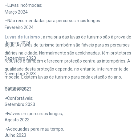
–
Luvas incómodas;
Março 2024
–
Não recomendadas para percursos mais longos.
Fevereiro 2024
Luvas de turismo
: a maioria das luvas de turismo são à prova de
Janeiro 2024
água. As luvas de turismo também são fiáveis para os percursos
diários na cidade. Normalmente são acolchoadas, têm protetores
Dezembro 2023
robustos e também oferecem proteção contra as intempéries. A
qualidade desta proteção depende, no entanto, inteiramente do
Novembro 2023
modelo. Existem luvas de turismo para cada estação do ano.
Vantagens:
Outubro 2023
+
Confortáveis;
Setembro 2023
+
Fiáveis em percursos longos;
Agosto 2023
+
Adequadas para mau tempo.
Julho 2023