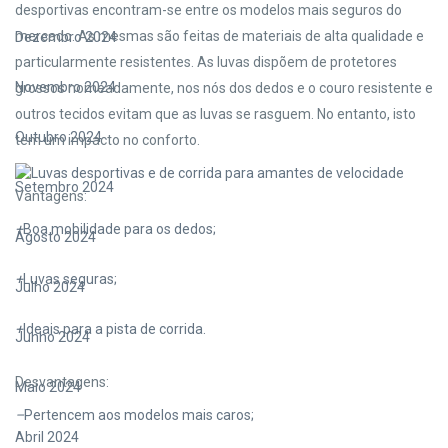
desportivas encontram-se entre os modelos mais seguros do
mercado. As mesmas são feitas de materiais de alta qualidade e
Dezembro 2024
particularmente resistentes. As luvas dispõem de protetores
Novembro 2024
grossos nomeadamente, nos nós dos dedos e o couro resistente e
outros tecidos evitam que as luvas se rasguem. No entanto, isto
Outubro 2024
tem um impacto no conforto.
Setembro 2024
Vantagens:
+
Boa mobilidade para os dedos;
Agosto 2024
+
Luvas seguras;
Julho 2024
+
Ideais para a pista de corrida.
Junho 2024
Desvantagens:
Maio 2024
–
Pertencem aos modelos mais caros;
Abril 2024