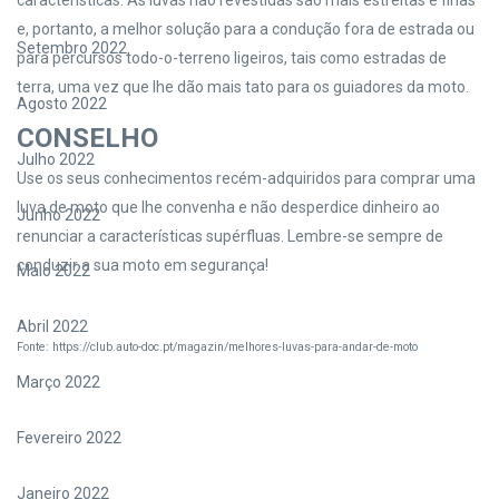
características. As luvas não revestidas são mais estreitas e finas
e, portanto, a melhor solução para a condução fora de estrada ou
Setembro 2022
para percursos todo-o-terreno ligeiros, tais como estradas de
terra, uma vez que lhe dão mais tato para os guiadores da moto.
Agosto 2022
CONSELHO
Julho 2022
Use os seus conhecimentos recém-adquiridos para comprar uma
luva de moto que lhe convenha e não desperdice dinheiro ao
Junho 2022
renunciar a características supérfluas. Lembre-se sempre de
conduzir a sua moto em segurança!
Maio 2022
Abril 2022
Fonte: https://club.auto-doc.pt/magazin/melhores-luvas-para-andar-de-moto
Março 2022
Fevereiro 2022
Janeiro 2022