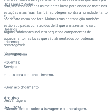
Dicas para 2 Rodas
isso, são consideradas as melhores luvas para andar de moto nas
estações mais frias. Também protegem contra a humidade, tanto
Eventos
por dentro como por fora. Muitas luvas de transição também
estão equipadas com tecidos de lã que armazenam o calor.
Horários
Alguns fabricantes incluem pequenos componentes de
aquecimento nas luvas que são alimentados por baterias
Imprensa
recarregáveis.
Vantagens:
Sem categoria
+
Quentes;
Serviços
+
Ideais para o outono e inverno;
+
Bom acolchoamento.
Arquivo
Desvantagens:
Julho 2026
–
Menos controlo sobre a travagem e a embraiagem;