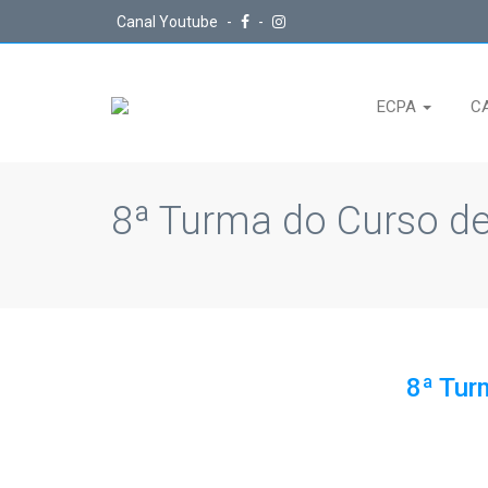
Canal Youtube
-
-
ECPA
C
8ª Turma do Curso d
8ª Tur