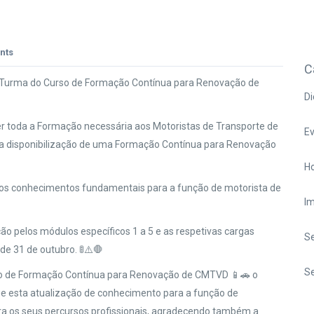
nts
C
ª Turma do Curso de Formação Contínua para Renovação de
Di
r toda a Formação necessária aos Motoristas de Transporte de
E
da disponibilização de uma Formação Contínua para Renovação
Ho
 dos conhecimentos fundamentais para a função de motorista de
I
ão pelos módulos específicos 1 a 5 e as respetivas cargas
S
e 31 de outubro. 🚦⚠️🛑⁠
Se
o de Formação Contínua para Renovação de CMTVD 📱⁠🚗 o
que esta atualização de conhecimento para a função de
ra os seus percursos profissionais, agradecendo também a