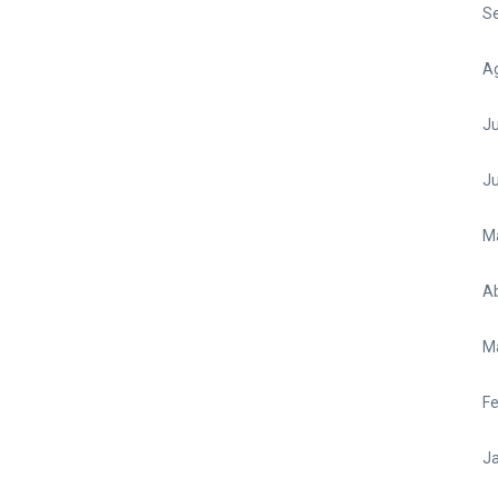
S
A
Ju
J
M
Ab
M
Fe
Ja