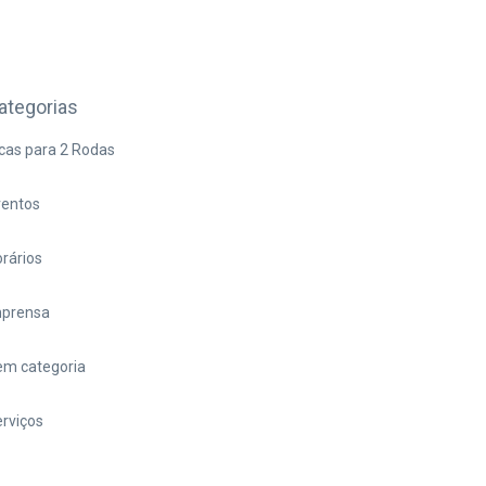
ategorias
cas para 2 Rodas
ventos
rários
mprensa
em categoria
rviços