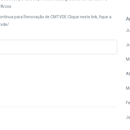
’Arcos.
tínua para Renovação de CMTVDE Clique neste link, fique a
A
tvde/
Ju
J
M
Ab
M
Fe
Ja