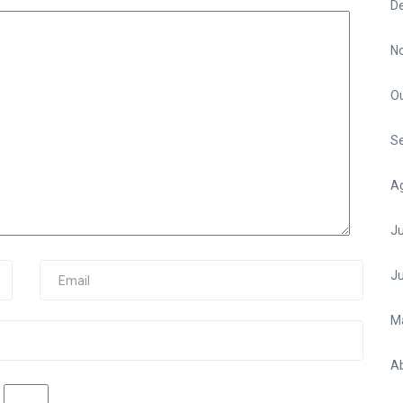
D
N
O
S
A
Ju
J
M
Ab