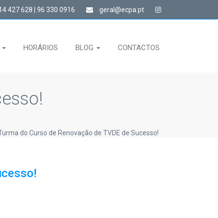
4 427 628 | 96 330 0916
geral@ecpa.pt
S
HORÁRIOS
BLOG
CONTACTOS
esso!
Turma do Curso de Renovação de TVDE de Sucesso!
ucesso!