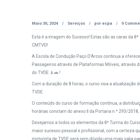
Maio 30, 2024
Serviços
por
ecpa
0 Comme
/
/
/
Esta é a imagem do Sucesso! Estas são as caras da 8
CMTVD!
A Escola de Condução Paço D’Arcos continua a oferece
Passageiros através de Plataformas Móveis, através 
do TVDE 📱🚗 !
Com a duração de 8 horas, o curso visa a atualização
TVDE.
O conteúdo do curso de formação contínua, a distribuiç
horárias constam do anexo II da Portaria n.º 293/2018, d
Desejamos a todos os elementos da 8ª Turma do Curs
maior sucesso pessoal e profissional, com a certeza 
motorista de TVDE será sem dúvida uma mais valia pa