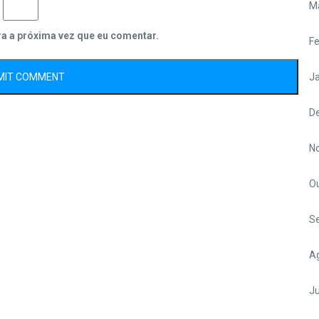
M
ra a próxima vez que eu comentar.
Fe
Ja
D
N
O
S
A
Ju