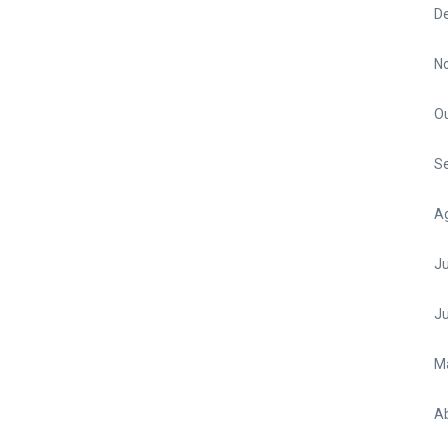
D
N
O
S
A
Ju
J
M
Ab