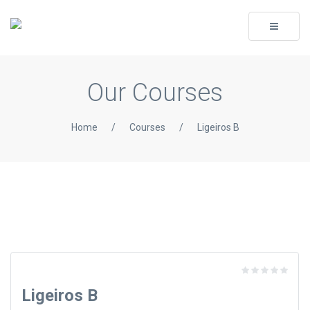
Toggle
navigati
Our Courses
Home
/
Courses
/
Ligeiros B
Ligeiros B