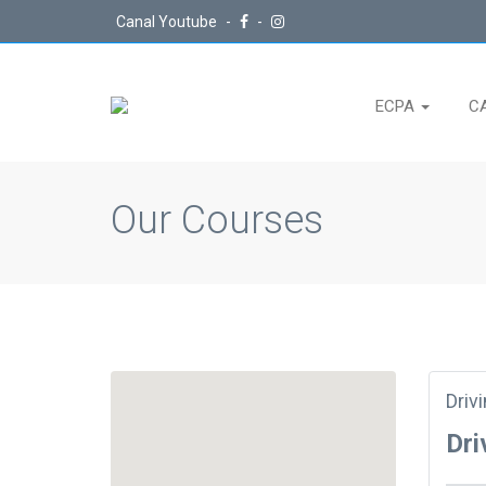
Canal Youtube
-
-
ECPA
C
Our Courses
Driv
Dri