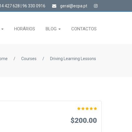
4 427 628 | 96 330 0916
geral@ecpa.pt
S
HORÁRIOS
BLOG
CONTACTOS
ome
/
Courses
/
Driving Learning Lessons
$200.00