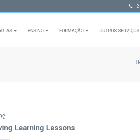
21
ARTAS
ENSINO
FORMAÇÃO
OUTROS SERVIÇO
H
ing
ving Learning Lessons