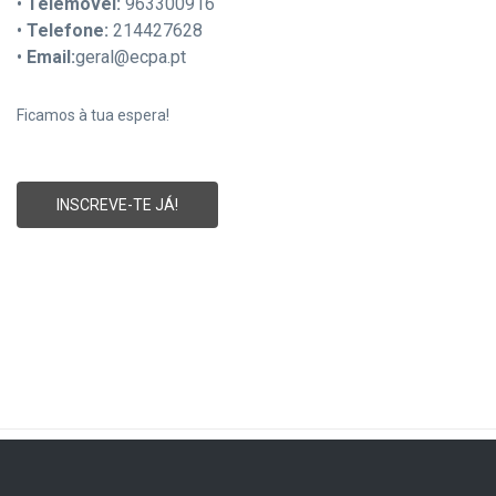
•
Telemóvel:
963300916
•
Telefone:
214427628
•
Email:
geral@ecpa.pt
Ficamos à tua espera!
INSCREVE-TE JÁ!