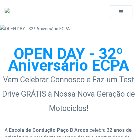
Toggle
navigati
OPEN DAY - 32º
Aniversário ECPA
Vem Celebrar Connosco e Faz um Test
Drive GRÁTIS à Nossa Nova Geração de
Motociclos!
A
Escola de Condução Paço D'Arcos
celebra
32 anos de