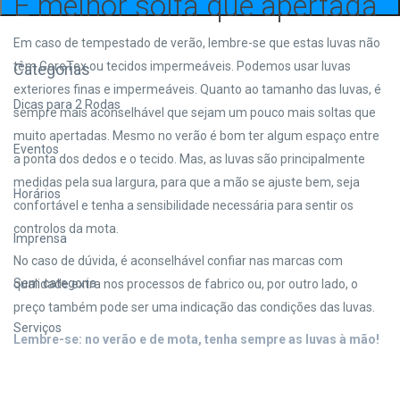
É melhor solta que apertada
Em caso de tempestado de verão, lembre-se que estas luvas não
têm GoreTex ou tecidos impermeáveis. Podemos usar luvas
Categorias
exteriores finas e impermeáveis. Quanto ao tamanho das luvas, é
Dicas para 2 Rodas
sempre mais aconselhável que sejam um pouco mais soltas que
muito apertadas. Mesmo no verão é bom ter algum espaço entre
Eventos
a ponta dos dedos e o tecido. Mas, as luvas são principalmente
medidas pela sua largura, para que a mão se ajuste bem, seja
Horários
confortável e tenha a sensibilidade necessária para sentir os
controlos da mota.
Imprensa
No caso de dúvida, é aconselhável confiar nas marcas com
Sem categoria
qualidade extra nos processos de fabrico ou, por outro lado, o
preço também pode ser uma indicação das condições das luvas.
Serviços
Lembre-se: no verão e de mota, tenha sempre as luvas à mão!