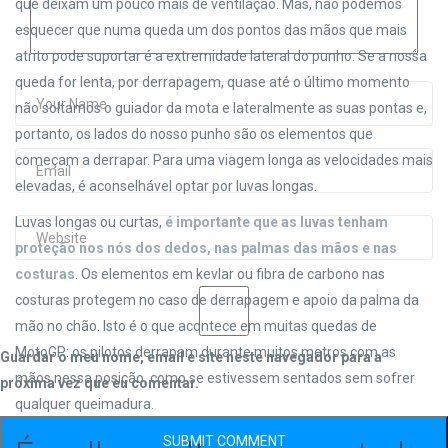
que deixam um pouco mais de ventilação. Mas, não podemos
esquecer que numa queda um dos pontos das mãos que mais
atrito pode suportar é a extremidade lateral do punho. Se a nossa
queda for lenta, por derrapagem, quase até o último momento
não soltamos o guiador da mota e lateralmente as suas pontas e,
portanto, os lados do nosso punho são os elementos que
começam a derrapar. Para uma viagem longa as velocidades mais
elevadas, é aconselhável optar por luvas longas.
Luvas longas ou curtas,
é importante que as luvas tenham
proteção nos nós dos dedos, nas palmas das mãos e nas
costuras
. Os elementos em kevlar ou fibra de carbono nas
costuras protegem no caso de derrapagem e apoio da palma da
mão no chão. Isto é o que acontece em muitas quedas de
MotoGP: os pilotos derrapam durante muitos metros com as
Guardar o meu nome, email e site neste navegador para a
mãos nessa posição, como se estivessem sentados sem sofrer
próxima vez que eu comentar.
qualquer queimadura.