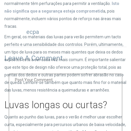
normalmente têm perfurações para permitir a ventilação.
Isto
não significa que a segurança esteja comprometid
a, pois
normalmente, incluem vários pontos de reforço nas áreas mais
fracas.
ecpa
Em geral, os materiais das luvas para verão permitem um tacto
perfeito e uma sensibilidade dos controlos. Porém, ultimamente,
um tipo de luva para os meses mais quentes que deixa os dedos
Leave A Comment
expostos está a ser cada vez mais comum. É importante salientar
que este tipo de design não oferece uma proteção total, pois as
pontas dos dedos e outras partes podem sofrer abrasão no caso
de queda. Lembre-se também que quanto mais fino for o material
das luvas, menos resistência a queimaduras e arranhões.
Luvas longas ou curtas?
Quanto ao punho das luvas, para o verão é melhor usar escolher
curta, especialmente para percursos urbanos de baixa velocidade,