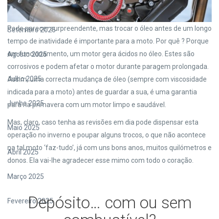
Outubro 2025
Pode parecer surpreendente, mas trocar o óleo antes de um longo
Setembro 2025
tempo de inatividade é importante para a moto. Por quê ? Porque
em funcionamento, um motor gera ácidos no óleo. Estes são
Agosto 2025
corrosivos e podem afetar o motor durante paragem prolongada.
Julho 2025
Assim, uma correcta mudança de óleo (sempre com viscosidade
indicada para a moto) antes de guardar a sua, é uma garantia
Junho 2025
para na primavera com um motor limpo e saudável.
Mas, claro, caso tenha as revisões em dia pode dispensar esta
Maio 2025
operação no inverno e poupar alguns trocos, o que não acontece
na tal moto ‘faz-tudo’, já com uns bons anos, muitos quilómetros e
Abril 2025
donos. Ela vai-lhe agradecer esse mimo com todo o coração.
Março 2025
Depósito… com ou sem
Fevereiro 2025