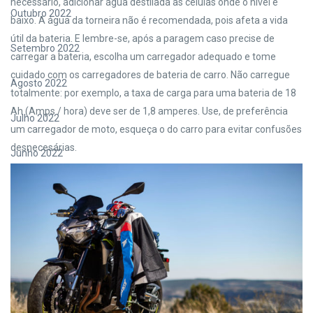
necessário, adicionar água destilada às células onde o nível é
Outubro 2022
baixo. A água da torneira não é recomendada, pois afeta a vida
útil da bateria. E lembre-se, após a paragem caso precise de
Setembro 2022
carregar a bateria, escolha um carregador adequado e tome
cuidado com os carregadores de bateria de carro. Não carregue
Agosto 2022
totalmente: por exemplo, a taxa de carga para uma bateria de 18
Ah (Amps / hora) deve ser de 1,8 amperes. Use, de preferência
Julho 2022
um carregador de moto, esqueça o do carro para evitar confusões
desnecesárias.
Junho 2022
Maio 2022
Abril 2022
Março 2022
Fevereiro 2022