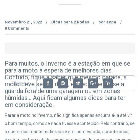
Novembro 21, 2022
Dicas para 2 Rodas
por
ecpa
/
/
/
0 Comments
Para muitos, o Inverno é a estação em que se
pára a moto à espera de melhores dias.
Contudo, fique a saber que mesmo parada, a
Shares
moto deve ser cuidada, especialmente se a
guarda fora de uma garagem ou em zonas
húmidas… Aqui ficam algumas dicas para ter
em consideração.
Parar a moto no inverno, não significa apenas encurralá-la até vir
o bom tempo, como se nada tivesse acontecido. Pelo contrário, se
a queremos manter estimada e em bom estado, durante anos,
existem certas cuidados simples, que vão deixar os seus amigos