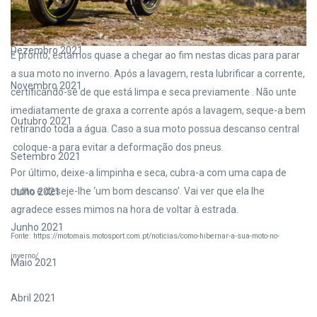
Janeiro 2022
Dezembro 2021
E pronto, estamos quase a chegar ao fim nestas dicas para parar
a sua moto no inverno. Após a lavagem, resta lubrificar a corrente,
Novembro 2021
certificando-se de que está limpa e seca previamente . Não unte
imediatamente de graxa a corrente após a lavagem, seque-a bem
Outubro 2021
retirando toda a água. Caso a sua moto possua descanso central
coloque-a para evitar a deformação dos pneus.
Setembro 2021
Por último, deixe-a limpinha e seca, cubra-a com uma capa de
moto e deseje-lhe ‘um bom descanso’. Vai ver que ela lhe
Julho 2021
agradece esses mimos na hora de voltar à estrada.
Junho 2021
Fonte: https://motomais.motosport.com.pt/noticias/como-hibernar-a-sua-moto-no-
inverno/
Maio 2021
Abril 2021