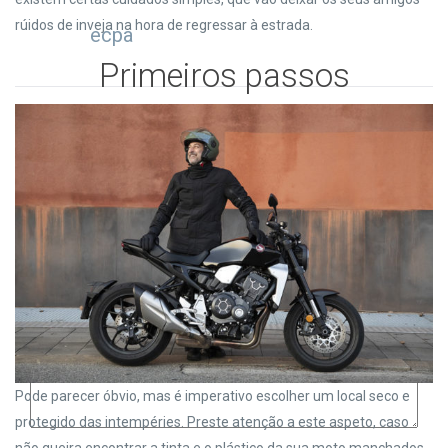
rúidos de inveja na hora de regressar à estrada.
ecpa
Primeiros passos
Leave A Comment
Pode parecer óbvio, mas é imperativo escolher um local seco e
protegido das intempéries. Preste atenção a este aspeto, caso
não queira encontrar a tinta e o plástico da sua moto manchados