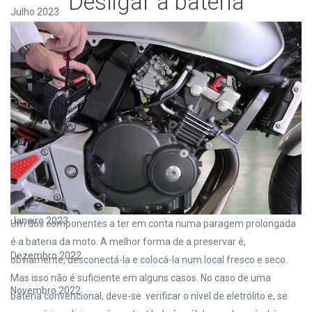
Desligar a bateria
Julho 2023
Junho 2023
Maio 2023
Abril 2023
Março 2023
Fevereiro 2023
Janeiro 2023
Um dos componentes a ter em conta numa paragem prolongada
é a bateria da moto. A melhor forma de a preservar é,
Dezembro 2022
obviamente, desconectá-la e colocá-la num local fresco e seco.
Mas isso não é suficiente em alguns casos. No caso de uma
Novembro 2022
bateria convencional, deve-se verificar o nível de eletrólito e, se