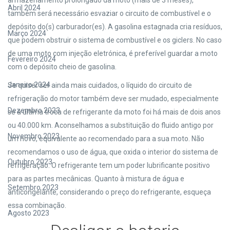
armazenamento prolongado da moto (mais de 3 meses),
Abril 2024
também será necessário esvaziar o circuito de combustível e o
depósito do(s) carburador(es). A gasolina estagnada cria resíduos,
Março 2024
que podem obstruir o sistema de combustível e os giclers. No caso
de uma moto com injeção eletrónica, é preferível guardar a moto
Fevereiro 2024
com o depósito cheio de gasolina.
Janeiro 2024
Se quiser ser ainda mais cuidados, o líquido do circuito de
refrigeração do motor também deve ser mudado, especialmente
Dezembro 2023
se a última troca de refrigerante da moto foi há mais de dois anos
ou 40.000 km. Aconselhamos a substituição do fluido antigo por
Novembro 2023
um novo, equivalente ao recomendado para a sua moto. Não
recomendamos o uso de água, que oxida o interior do sistema de
Outubro 2023
refrigeração. O refrigerante tem um poder lubrificante positivo
para as partes mecânicas. Quanto à mistura de água e
Setembro 2023
anticongelante, considerando o preço do refrigerante, esqueça
essa combinação.
Agosto 2023