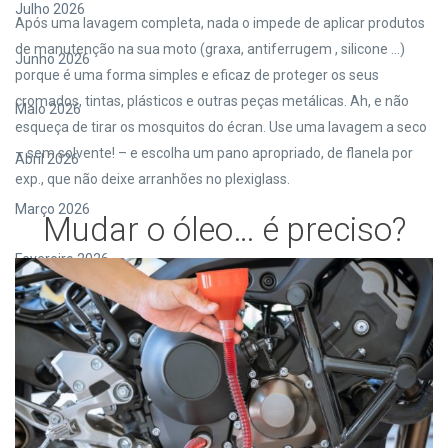
Julho 2026
Após uma lavagem completa, nada o impede de aplicar produtos
de manutenção na sua moto (graxa, antiferrugem , silicone …)
Junho 2026
porque é uma forma simples e eficaz de proteger os seus
cromados, tintas, plásticos e outras peças metálicas. Ah, e não
Maio 2026
esqueça de tirar os mosquitos do écran. Use uma lavagem a seco
– sem solvente! – e escolha um pano apropriado, de flanela por
Abril 2026
exp., que não deixe arranhões no plexiglass.
Março 2026
Mudar o óleo… é preciso?
Fevereiro 2026
Janeiro 2026
Dezembro 2025
Novembro 2025