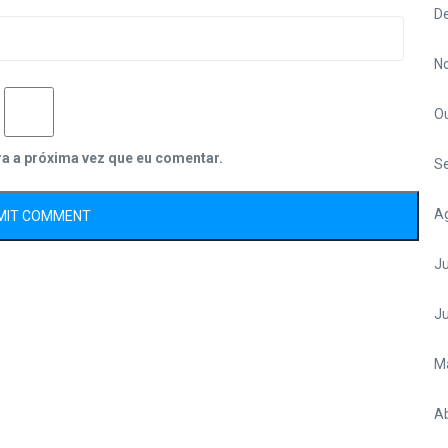
D
N
O
ra a próxima vez que eu comentar.
S
A
Ju
J
M
Ab