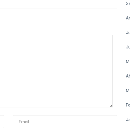
S
A
Ju
J
M
Ab
M
Fe
Ja