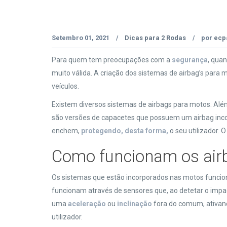
Setembro 01, 2021
Dicas para 2 Rodas
por
ecp
/
/
Para quem tem preocupações com a
segurança
, qua
muito válida. A criação dos sistemas de airbag’s para
veículos.
Existem diversos sistemas de airbags para motos. Além
são versões de capacetes que possuem um airbag inco
enchem,
protegendo, desta forma,
o seu utilizador. O
Como funcionam os air
Os sistemas que estão incorporados nas motos funcion
funcionam através de sensores que, ao detetar o impa
uma
aceleração
ou
inclinação
fora do comum, ativand
utilizador.