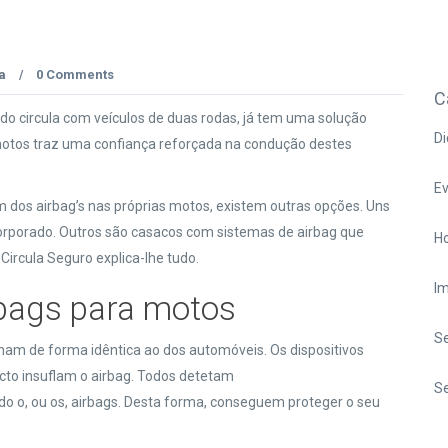
a
0 Comments
/
C
ndo circula com veículos de duas rodas, já tem uma solução
Di
 motos traz uma confiança reforçada na condução destes
E
 dos airbag’s nas próprias motos, existem outras opções. Uns
rporado. Outros são casacos com sistemas de airbag que
Ho
 Circula Seguro explica-lhe tudo.
I
bags para motos
S
am de forma idêntica ao dos automóveis. Os dispositivos
cto insuflam o airbag. Todos detetam
Se
o o, ou os, airbags. Desta forma, conseguem proteger o seu