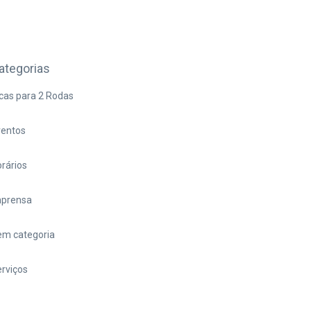
ategorias
cas para 2 Rodas
ventos
rários
mprensa
em categoria
rviços