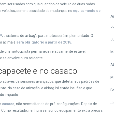
em ser usados com qualquer tipo de veículo de duas rodas.
re veículos, sem necessidade de mudanças no
equipamento de
A
Ju
P
, o sistema de airbag’s para motos será implementado. O
J
em acima e
será obrigatório a partir de 2018.
de um motociclista permanece relativamente estável,
M
 se envolve num acidente.
Ab
capacete e no casaco
M
o através de sensores avançados, que detetam os padrões de
. No caso de ativação, o airbag irá então insuflar, o que
Fe
 do impacto.
Ja
do
casaco
, não necessitando de pré-configurações. Depois de
do. Como resultado, nenhum sensor ou equipamento extra precisa