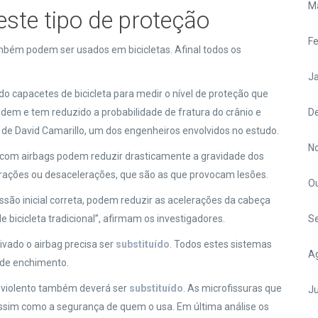
M
este tipo de proteção
Fe
mbém podem ser usados em bicicletas. Afinal todos os
Ja
o capacetes de bicicleta para medir o nível de proteção que
dem e tem reduzido a probabilidade de fratura do crânio e
D
é de David Camarillo, um dos engenheiros envolvidos no estudo.
N
 com airbags podem reduzir drasticamente a gravidade dos
rações ou desacelerações, que são as que provocam lesões.
O
são inicial correta, podem reduzir as acelerações da cabeça
icicleta tradicional”, afirmam os investigadores.
S
vado o airbag precisa ser
substituído
. Todos estes sistemas
A
 de enchimento.
 violento também deverá ser
substituído
. As microfissuras que
Ju
ssim como a segurança de quem o usa. Em última análise os