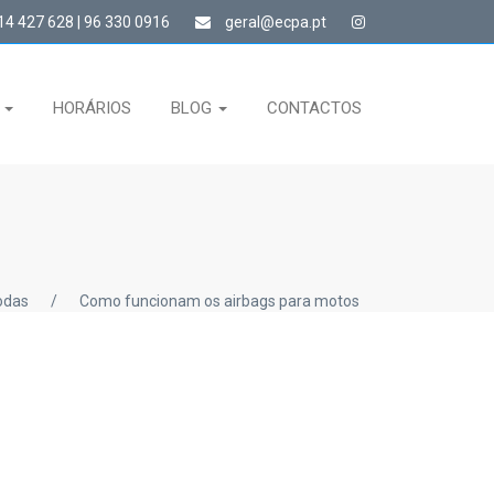
4 427 628 | 96 330 0916
geral@ecpa.pt
S
HORÁRIOS
BLOG
CONTACTOS
odas
/
Como funcionam os airbags para motos