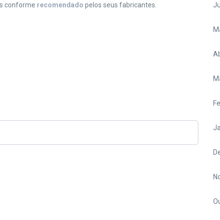
os conforme
recomendado
pelos seus fabricantes.
J
M
Ab
M
Fe
Ja
D
N
O