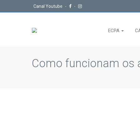
Canal Youtube
-
-
ECPA
C
Como funcionam os a