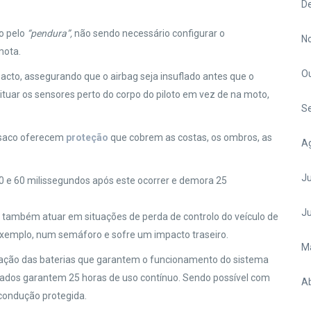
D
o pelo
“pendura”,
não sendo necessário configurar o
N
mota.
O
acto, assegurando que o airbag seja insuflado antes que o
ituar os sensores perto do corpo do piloto em vez de na moto,
S
casaco oferecem
proteção
que cobrem as costas, os ombros, as
A
Ju
 e 60 milissegundos após este ocorrer e demora 25
J
 também atuar em situações de perda de controlo do veículo de
xemplo, num semáforo e sofre um impacto traseiro.
M
uração das baterias que garantem o funcionamento do sistema
çados garantem 25 horas de uso contínuo. Sendo possível com
Ab
condução protegida.