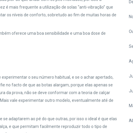
D
 é mais frequente a utilização de solas “anti-vibração” que
 os níveis de conforto, sobretudo ao fim de muitas horas de
N
O
ambém oferece uma boa sensibilidade e uma boa dose de
S
A
Ju
experimentar o seu número habitual, e se o achar apertado,
e no facto de que as botas alargam, porque elas apenas se
J
ura da prova, não se deve conformar com a teoria de calçar
 Mais vale experimentar outro modelo, eventualmente até de
M
 se adaptarem ao pé do que outras, por isso o ideal é que elas
Ab
lça, e que permitam facilmente reproduzir todo o tipo de