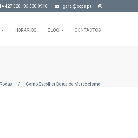
4 427 628 | 96 330 0916
geral@ecpa.pt
S
HORÁRIOS
BLOG
CONTACTOS
 Rodas
/
Como Escolher Botas de Motociclismo