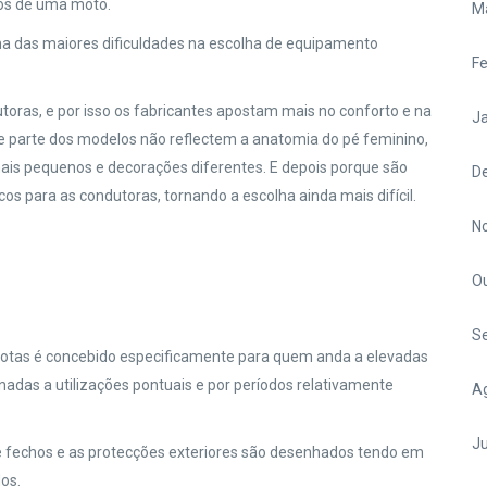
s de uma moto.
M
a das maiores dificuldades na escolha de equipamento
Fe
oras, e por isso os fabricantes apostam mais no conforto e na
Ja
e parte dos modelos não reflectem a anatomia do pé feminino,
s pequenos e decorações diferentes. E depois porque são
D
s para as condutoras, tornando a escolha ainda mais difícil.
N
O
S
 botas é concebido especificamente para quem anda a elevadas
nadas a utilizações pontuais e por períodos relativamente
A
Ju
de fechos e as protecções exteriores são desenhados tendo em
dos.