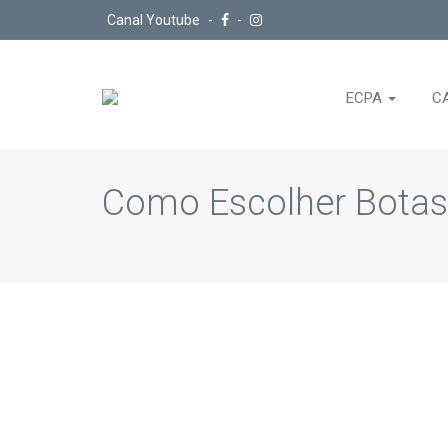
Canal Youtube
-
-
ECPA
C
Como Escolher Botas