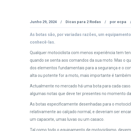
Junho 29, 2024
Dicas para 2 Rodas
por
ecpa
/
/
As botas são, por variadas razões, um equipamento 
conhecê-las.
Qualquer motociclista com menos experiência tem ten
quando se senta aos comandos da sua moto. Mas o que
dos elementos fundamentais para a segurança e o co
alta ou potente for a moto, mais importante é também
Actualmente no mercado há uma bota para cada caso. 
algumas notas que deve ter presentes no momento da
As botas especificamente desenhadas para o motoci
relativamente ao calçado normal, e deveriam ser enc
um capacete, umas luvas ou um casaco.
Tal como todo o equipamento de motociclismo, devem