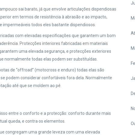
J
tampouco sai barato, já que envolve articulações dispendiosas
uperior em termos de resistência à abrasão e ao impacto,
M
 e impermeáveis todos eles bastante dispendiosos.
Ab
bricadas com elevadas especificações que garantem um bom
erência. Protecções interiores fabricadas em materiais
M
 garantem uma elevada segurança, e protecções exteriores
e normalmente todas elas podem ser substituídas.
Fe
otas de “offroad” (motocross e enduro) todas elas são
 se podem considerar confortáveis fora dela. Normalmente
Ja
ptação até que se moldem ao pé.
D
N
so entre o conforto e a protecção: conforto durante mais
tual queda, e contra os elementos.
O
os que congregam uma grande leveza com uma elevada