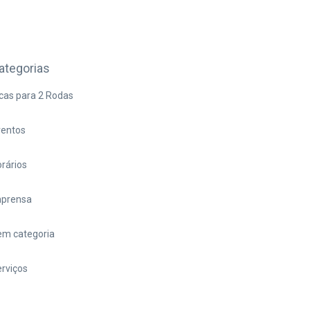
ategorias
cas para 2 Rodas
ventos
rários
mprensa
em categoria
rviços