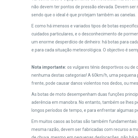
não devem ter pontos de pressão elevada. Devem ser r
sendo que o ideal é que protejam também as canelas.
E como há imensos e variados tipos de botas especifi
cuidados particulares, e o desconhecimento de pormen
um enorme desperdício de dinheiro: há botas para cada 
e para cada situação meteorológica. O objectivo é se
Nota importante:
os vulgares ténis desportivos ou de
nenhuma destas categorias! A 60km/h, uma pequena pe
frente, pode causar danos violentos nos dedos, ou mes
As botas de moto desempenham duas funções principais:
aderência em manobra. No entanto, também se lhes pe
longos períodos de tempo, e para enfrentar algumas
Em muitos casos as botas são também fundamentais pa
mesma razão, devem ser fabricadas com recurso a mater
de chuva, mesmo em pequenas deslocações, não há nad