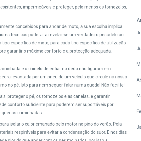
esistentes, impermeáveis e proteger, pelo menos os tornozelos,
A
camente concebidos para andar de moto, a sua escolha implica
Ju
ores técnicos pode vir a revelar-se um verdadeiro pesadelo ou
tipo específico de moto, para cada tipo específico de utilização
J
mpre garantir o máximo conforto e a protecção adequada.
M
 caminhada e o chinelo de enfiar no dedo não figuram em
dra levantada por um pneu de um veículo que circule na nossa
Ab
mo no pé. Isto para nem sequer falar numa queda! Não facilite!
M
 proteger o pé, os tornozelos e as canelas, e garantir
de conforto suficiente para poderem ser suportáveis por
Fe
 pequenas caminhadas.
ra isolar o calor emanado pelo motor no pino do verão. Pela
Ja
iais respiráveis para evitar a condensação do suor. E nos dias
a pior do que andar com os pés molhados, por isso a