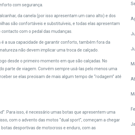
S
conforto com segurança.
lcanhar, da canela (por isso apresentam um cano alto) e dos
A
ilhas são confortáveis e substituíveis, e todas elas apresentam
de contacto com o pedal das mudanças.
Ju
 é a sua capacidade de garantir conforto, também fora da
J
natureza não devem implicar uma troca de calçado.
ogo desde o primeiro momento em que são calçadas. No
M
ando parte de viagem. Convém sempre usá-las pelo menos uma
perceber se elas precisam de mais algum tempo de “rodagem” até
Ab
M
Fe
ad”. Para isso, é necessário umas botas que apresentem uma
r isso, com o advento das motos “dual sport”, começam a chegar
Ja
 botas desportivas de motocross e enduro, com as