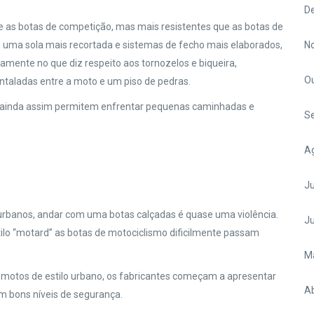
D
 as botas de competição, mas mais resistentes que as botas de
uma sola mais recortada e sistemas de fecho mais elaborados,
N
ente no que diz respeito aos tornozelos e biqueira,
O
ntaladas entre a moto e um piso de pedras.
, ainda assim permitem enfrentar pequenas caminhadas e
S
A
Ju
rbanos, andar com uma botas calçadas é quase uma violência.
J
lo “motard” as botas de motociclismo dificilmente passam
M
 motos de estilo urbano, os fabricantes começam a apresentar
Ab
m bons níveis de segurança.