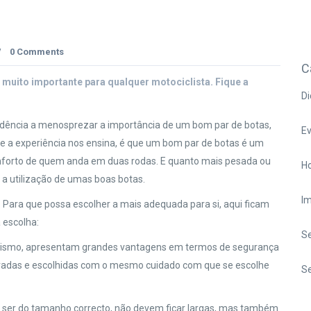
0 Comments
/
C
muito importante para qualquer motociclista. Fique a
Di
dência a menosprezar a importância de um bom par de botas,
E
 a experiência nos ensina, é que um bom par de botas é um
nforto de quem anda em duas rodas. E quanto mais pesada ou
Ho
 a utilização de umas boas botas.
I
Para que possa escolher a mais adequada para si, aqui ficam
 escolha:
S
clismo, apresentam grandes vantagens em termos de segurança
aradas e escolhidas com o mesmo cuidado com que se escolhe
Se
 ser do tamanho correcto, não devem ficar largas, mas também