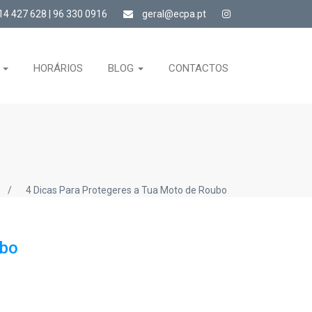
4 427 628 | 96 330 0916
geral@ecpa.pt
S
HORÁRIOS
BLOG
CONTACTOS
/
4 Dicas Para Protegeres a Tua Moto de Roubo
ubo