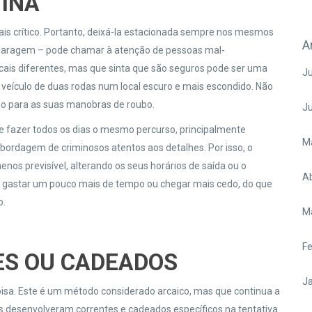
TINA
 crítico. Portanto, deixá-la estacionada sempre nos mesmos
A
m garagem – pode chamar à atenção de pessoas mal-
cais diferentes, mas que sinta que são seguros pode ser uma
Ju
eículo de duas rodas num local escuro e mais escondido. Não
mpo para as suas manobras de roubo.
J
 e fazer todos os dias o mesmo percurso, principalmente
M
abordagem de criminosos atentos aos detalhes. Por isso, o
enos previsível, alterando os seus horários de saída ou o
Ab
l gastar um pouco mais de tempo ou chegar mais cedo, do que
o.
M
Fe
ES OU CADEADOS
Ja
a. Este é um método considerado arcaico, mas que continua a
tes desenvolveram correntes e cadeados específicos na tentativa