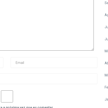
S
A
Ju
J
M
Ab
M
Fe
Ja
ra a próxima vez que eu comentar.