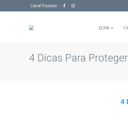
Canal Youtube
-
-
ECPA
C
4 Dicas Para Protege
4 