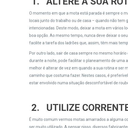
1.
ALTERE A SUA RO
O momento em que a mota está parada é sempre o mais
locais junto do trabalho ou de casa – quando não te
intencionadas. Deste modo, deixar a mota em vários lo
boa opção. Ao mesmo tempo, nunca deve deixar o seu v
facilite a tarefa dos ladrões que, assim, têm mais te
Por outro lado, sair de casa sempre no mesmo horário
durante a noite, pode facilitar o planeamento de uma 
melhor é alterar de vez em quando a sua rotina e ser m
caminho que costuma fazer. Nestes casos, é preferíve
estar envolvido numa situação desconfortável de roub
2.
UTILIZE CORRENT
É muito comum vermos motas amarrados a alguma cois
ser muito utilizado. A pensar nisso, diversos fabrican