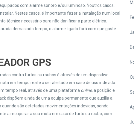
M
m equipados com alarme sonoro e/ou luminoso. Noutros casos,
instalar. Nestes casos, é importante fazer a instalação num local
Fe
o técnico necessário para não danificar a parte elétrica.
parada demasiado tempo, o alarme ligado fará com que gaste
Ja
D
EADOR GPS
N
rodas contra furtos ou roubos é através de um dispositivo
O
a mota em tempo real e a ser alertado em caso de uso indevido.
 em tempo real, através de uma plataforma
online
, a posição e
S
track dispõem ainda de uma equipa permanente que auxilia a
rta quando são detetadas movimentações indevidas, sendo
A
e a recuperar a sua mota em caso de furto ou roubo, com
Ju