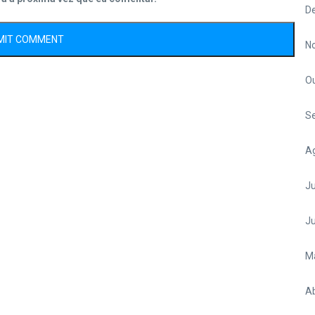
D
N
O
S
A
Ju
J
M
Ab