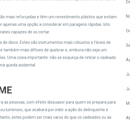
D
N
são mais reforçadas e têm um revestimento plástico que evitam
ser apenas uma opção a considerar em paragens rápidas. Isto
O
cates capazes de os cortar.
de disco. Estes são instrumentos mais robustos e fáceis de
S
e também mais difíceis de quebrar e, embora não seja um
ões. Uma coisa importante: não se esqueça de retirar o cadeado
A
ma queda acidental.
Ju
RME
J
ara as pessoas, com efeito dissuasor para quem se prepara para
M
ou luminoso, que acabará por inibir a ação do delinquente e
entanto, estes podem ser mais caros do que os cadeados ou as
Ab