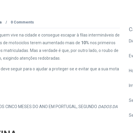
a
0 Comments
/
C
em vive na cidade e consegue escapar à filas intermináveis de
Di
ndas de motociclos terem aumentado mais de
10%
nos primeiros
 matriculadas. Mas a verdade é que, por outro lado, o roubo de
E
, exigindo atenções redobradas.
deve seguir para o ajudar a proteger-se e evitar que a sua mota
Ho
I
S
OS CINCO MESES DO ANO EM PORTUGAL, SEGUNDO
DADOS DA
Se