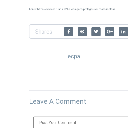
Fonte: https://www.cartrack.pt/4-dicas-para-proteger-roubo-de-motas/
Shares
ecpa
Leave A Comment