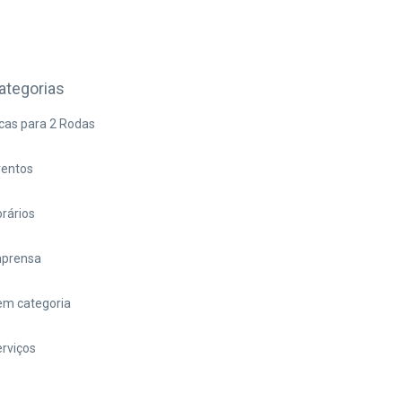
ategorias
cas para 2 Rodas
ventos
rários
mprensa
em categoria
rviços