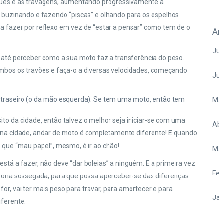
ques e as travagens, aumentando progressivamente a
Vá buzinando e fazendo “piscas” e olhando para os espelhos
sa fazer por reflexo em vez de “estar a pensar” como tem de o
A
Ju
té perceber como a sua moto faz a transferência do peso.
bos os travões e faça-o a diversas velocidades, começando
J
o traseiro (o da mão esquerda). Se tem uma moto, então tem
M
ito da cidade, então talvez o melhor seja iniciar-se com uma
Ab
 na cidade, andar de moto é completamente diferente! E quando
a que “mau papel”, mesmo, é ir ao chão!
M
tá a fazer, não deve “dar boleias” a ninguém. E a primeira vez
Fe
ma zona sossegada, para que possa aperceber-se das diferenças
 for, vai ter mais peso para travar, para amortecer e para
Ja
iferente.