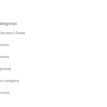
ategorias
cas para 2 Rodas
ventos
rários
mprensa
em categoria
rviços