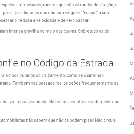
S
espelhos retrovisores, mesmo que não vá mudar de direção, e
 parar. Certifique-se que não tem ninguém “colado” à sua
A
necessário, reduza a velocidade e deixe-o passar!
am imensa gravilha no meio das curvas. Sobretudo as de
Ju
J
nfie no Código da Estrada
M
ra ambos os lados do cruzamento, como se o sinal não
Ab
istraído. Também nas passadeiras, os peões frequentemente as
M
nda que tenha prioridade. Há muito condutor de automóvel que
Fe
utomobilistas não sabem que não os podem pisar! Não circule
Ja