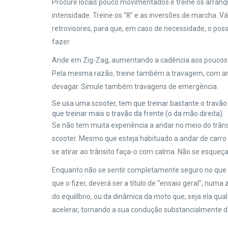
Procure locais pouco movimentados e treine os arran
intensidade. Treine os “8” e as inversões de marcha. 
retrovisores, para que, em caso de necessidade, o pos
fazer.
Ande em Zig-Zag, aumentando a cadência aos poucos a
Pela mesma razão, treine também a travagem, com am
devagar. Simule também travagens de emergência.
Se usa uma scooter, tem que treinar bastante o travã
que treinar mais o travão da frente (o da mão direita).
Se não tem muita experiência a andar no meio do trâns
scooter. Mesmo que esteja habituado a andar de carro
se atirar ao trânsito faça-o com calma. Não se esqueç
Enquanto não se sentir completamente seguro no que es
que o fizer, deverá ser a título de “ensaio geral”, nu
do equilíbrio, ou da dinâmica da moto que, seja ela qual
acelerar, tornando a sua condução substancialmente d