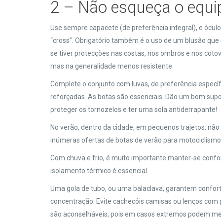
2 – Não esqueça o equ
Use sempre capacete (de preferência integral), e óculo
“cross”. Obrigatório também é o uso de um blusão que 
se tiver protecções nas costas, nos ombros e nos cotov
mas na generalidade menos resistente.
Complete o conjunto com luvas, de preferência especí
reforçadas. As botas são essenciais. Dão um bom s
proteger os tornozelos e ter uma sola antiderrapante!
No verão, dentro da cidade, em pequenos trajetos, não
inúmeras ofertas de botas de verão para motociclismo,
Com chuva e frio, é muito importante manter-se conf
isolamento térmico é essencial.
Uma gola de tubo, ou uma balaclava, garantem confor
concentração. Evite cachecóis camisas ou lenços co
são aconselháveis, pois em casos extremos podem mesm