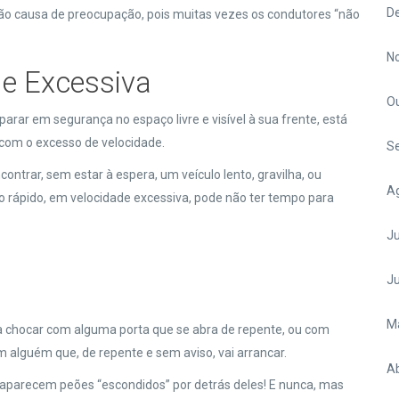
D
o causa de preocupação, pois muitas vezes os condutores “não
N
de Excessiva
O
arar em segurança no espaço livre e visível à sua frente, está
com o excesso de velocidade.
S
ntrar, sem estar à espera, um veículo lento, gravilha, ou
A
ado rápido, em velocidade excessiva, pode não ter tempo para
Ju
J
M
o a chocar com alguma porta que se abra de repente, ou com
m alguém que, de repente e sem aviso, vai arrancar.
Ab
parecem peões “escondidos” por detrás deles! E nunca, mas