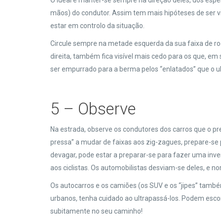
O ideal é manter-se sempre na direção deles, dos espel
mãos) do condutor. Assim tem mais hipóteses de ser vi
estar em controlo da situação.
Circule sempre na metade esquerda da sua faixa de rod
direita, também fica visível mais cedo para os que, em
ser empurrado para a berma pelos “enlatados” que o u
5 – Observe
Na estrada, observe os condutores dos carros que o pr
pressa” a mudar de faixas aos zig-zagues, prepare-se p
devagar, pode estar a preparar-se para fazer uma inv
aos ciclistas. Os automobilistas desviam-se deles, e 
Os autocarros e os camiões (os SUV e os “jipes” també
urbanos, tenha cuidado ao ultrapassá-los. Podem escon
subitamente no seu caminho!