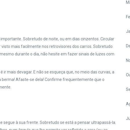
M
Fe
Ja
importante. Sobretudo de noite, ou em dias cinzentos. Circular
D
r visto mais facilmente nos retrovisores dos carros. Sobretudo
 mesmo durante o dia, não hesite em fazer sinais de luzes com
N
 é ir mais devagar. E não se esqueça que, no meio das curvas, a
O
 a berma! Afaste-se dela! Confirme frequentemente que o
amente.
S
A
Ju
e segue à sua frente. Sobretudo se está a pensar ultrapassá-la.