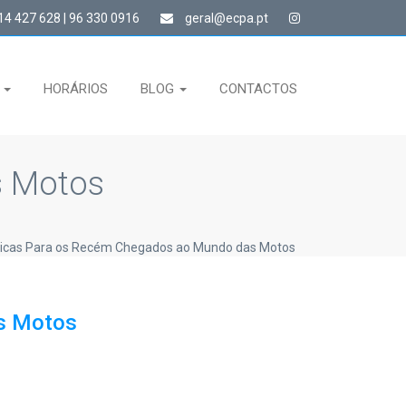
4 427 628 | 96 330 0916
geral@ecpa.pt
S
HORÁRIOS
BLOG
CONTACTOS
s Motos
Dicas Para os Recém Chegados ao Mundo das Motos
s Motos