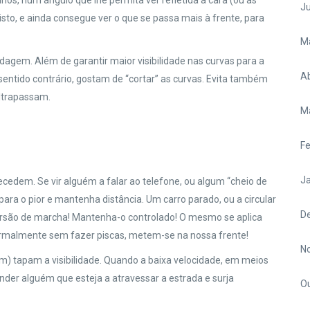
hos, num ângulo que lhe permita ver refletida a cara (ou as
J
sto, e ainda consegue ver o que se passa mais à frente, para
M
agem. Além de garantir maior visibilidade nas curvas para a
Ab
 sentido contrário, gostam de “cortar” as curvas. Evita também
ltrapassam.
M
Fe
Ja
ecedem. Se vir alguém a falar ao telefone, ou algum “cheio de
ara o pior e mantenha distância. Um carro parado, ou a circular
D
ersão de marcha! Mantenha-o controlado! O mesmo se aplica
normalmente sem fazer piscas, metem-se na nossa frente!
N
m) tapam a visibilidade. Quando a baixa velocidade, em meios
der alguém que esteja a atravessar a estrada e surja
O