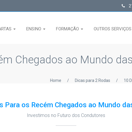
21
ARTAS
ENSINO
FORMAÇÃO
OUTROS SERVIÇO
cém Chegados ao Mundo da
Home
/
Dicas para 2 Rodas
/
10 
as Para os Recém Chegados ao Mundo da
Investimos no Futuro dos Condutores