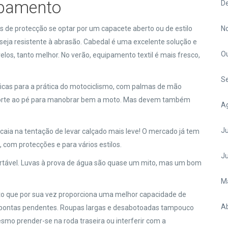
ipamento
D
s de protecção se optar por um capacete aberto ou de estilo
N
seja resistente à abrasão. Cabedal é uma excelente solução e
O
elos, tanto melhor. No verão, equipamento textil é mais fresco,
S
ficas para a prática do motociclismo, com palmas de mão
uporte ao pé para manobrar bem a moto. Mas devem também
A
Ju
 caia na tentação de levar calçado mais leve! O mercado já tem
 com protecções e para vários estilos.
J
ortável. Luvas à prova de água são quase um mito, mas um bom
M
to que por sua vez proporciona uma melhor capacidade de
Ab
m pontas pendentes. Roupas largas e desabotoadas tampouco
o prender-se na roda traseira ou interferir com a