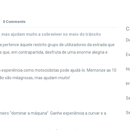
0 Comments
C
, mas ajudam muito a sobreviver no meio do trânsito
Di
ra pertence àquele restrito grupo de utilizadores da estrada que
as que, em contrapartida, desfruta de uma enorme alegria e
E
Ho
a experiência como motociclistas pode ajudá-lo. Memorize as 10
Não são milagrosas, mas ajudam muito!
I
S
Se
meiro “dominar a máquina”. Ganhe experiência a curvar e a