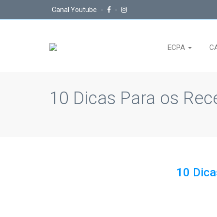
Canal Youtube
-
-
ECPA
C
10 Dicas Para os Re
10 Dic